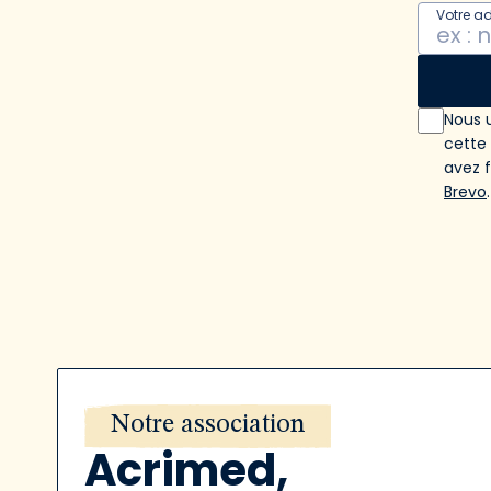
Votre a
Nous u
cette
avez 
Brevo
.
Notre association
Acrimed,