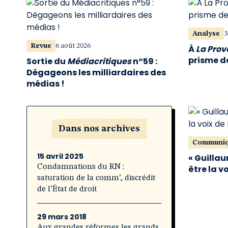
Analyse
3
Revue
6 août 2026
À
La Pro
prisme de
Sortie du
Médiacritiques
n°59 :
Dégageons les milliardaires des
médias !
Dans nos archives
Communi
15 avril 2025
« Guillau
Condamnations du RN :
être la v
saturation de la comm’, discrédit
de l’État de droit
29 mars 2018
Aux grandes réformes les grands