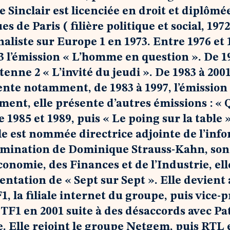
Sinclair est licenciée en droit et diplômée
es de Paris ( filière politique et social, 197
aliste sur Europe 1 en 1973. Entre 1976 et 1
 l’émission « L’homme en question ». De 19
nne 2 « L’invité du jeudi ». De 1983 à 2001,
ente notamment, de 1983 à 1997, l’émission 
ement, elle présente d’autres émissions : « 
 1985 et 1989, puis « Le poing sur la table 
lle est nommée directrice adjointe de l’inf
nomination de Dominique Strauss-Kahn, son
conomie, des Finances et de l’Industrie, el
entation de « Sept sur Sept ». Elle devient 
1, la filiale internet du groupe, puis vice-
 TF1 en 2001 suite à des désaccords avec Pat
. Elle rejoint le groupe Netgem, puis RTL e