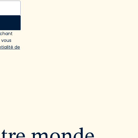
ochant
e vous
tialité de
utre monde