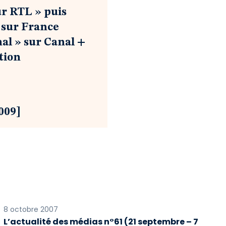
ur RTL » puis
» sur France
nal » sur Canal +
tion
009]
8 octobre 2007
L’actualité des médias n°61 (21 septembre – 7