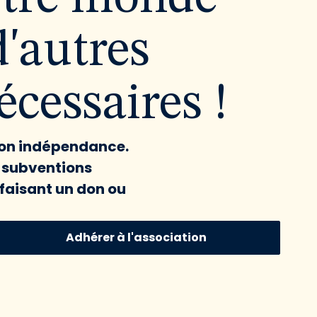
d'autres
cessaires !
 son indépendance.
x subventions
faisant un don ou
Adhérer à l'association