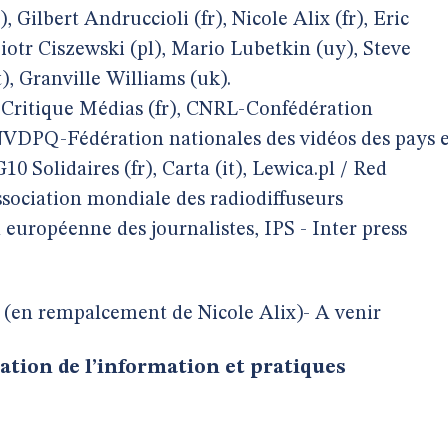
, Gilbert Andruccioli (fr), Nicole Alix (fr), Eric
 Piotr Ciszewski (pl), Mario Lubetkin (uy), Steve
), Granville Williams (uk).
n Critique Médias (fr), CNRL-Confédération
 FNVDPQ-Fédération nationales des vidéos des pays 
10 Solidaires (fr), Carta (it), Lewica.pl / Red
ociation mondiale des radiodiffuseurs
uropéenne des journalistes, IPS - Inter press
u (en rempalcement de Nicole Alix)- A venir
tion de l’information et pratiques