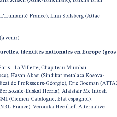
Maria Jensen (Attac-Danemark), Daikha Dridi
(L’Humanité-France), Linn Stalsberg (Attac-
(à venir)
turelles, identités nationales en Europe (gros
aris - La Villette, Chapiteau Mumbaï.
rèce), Hasan Abasi (Sindikat metalaca Kosova-
dicat de Professeurs-Géorgie), Eric Goeman (ATTA
Bertsozale-Euskal Herria), Alaistair Mc Intosh
MI (Ciemen-Catalogne, Etat espagnol).
CNRL-France), Veronika Hee (Left Alternative-