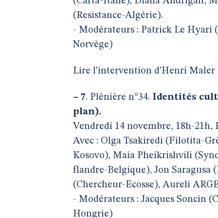
(Carta-Italie), Diana Andrigan, 
(Resistance-Algérie).
- Modérateurs : Patrick Le Hyari 
Norvège)
Lire l’intervention d’Henri Maler 
–
7
. Plénière n°34.
Identités cul
plan).
Vendredi 14 novembre, 18h-21h, P
Avec : Olga Tsakiredi (Filotita-G
Kosovo), Maia Pheikrishvili (Syn
flandre-Belgique), Jon Saragusa (
(Chercheur-Ecosse), Aureli ARGE
- Modérateurs : Jacques Soncin (
Hongrie)