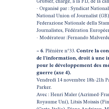
Grubier, chargé, à la FIJ, de la c
- Organisé par : Syndicat Nationa
National Union of Journalist (GB
Federazione Nationale della Stamp
Journalistes, Fédération Européen
- Modérateur :Fernando Malverd
–
6
. Plénière n°33.
Contre la con
de l’information, droit à une 
pour le développement des méd
guerre (axe 4).
Vendredi 14 novembre 18h-21h Pari
Parker.
Avec : Henri Maler (Acrimed-Fran
Royaume Uni), Litsis Moissis (Fi