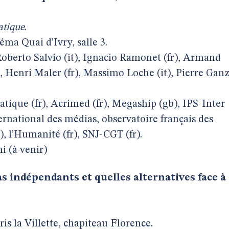
tique
.
ma Quai d’Ivry, salle 3.
 Roberto Salvio (it), Ignacio Ramonet (fr), Armand
), Henri Maler (fr), Massimo Loche (it), Pierre Gan
tique (fr), Acrimed (fr), Megaship (gb), IPS-Inter
ternational des médias, observatoire français des
), l’Humanité (fr), SNJ-CGT (fr).
i (à venir)
s indépendants et quelles alternatives face à
is la Villette, chapiteau Florence.