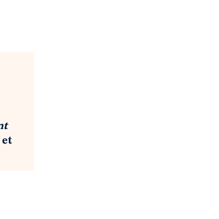
nt
 et