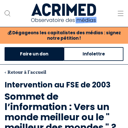
💰
Dégageons les capitalistes des médias : signez
notre pétition !
Notre association
Faire un don
Infolettre
Notre critique des médias
Nos propositions
‹ Retour à l'accueil
Intervention au FSE de 2003
Notre revue
Sommet de
Boutique
l’information : Vers un
monde meilleur ou le "
meilleur des mondes " ?