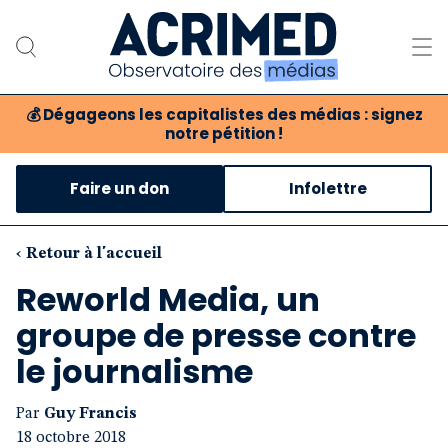
💰
Dégageons les capitalistes des médias : signez
notre pétition !
Notre association
Faire un don
Infolettre
Notre critique des médias
Nos propositions
‹ Retour à l'accueil
Reworld Media, un
Notre revue
groupe de presse contre
Boutique
le journalisme
Par
Guy Francis
18 octobre 2018