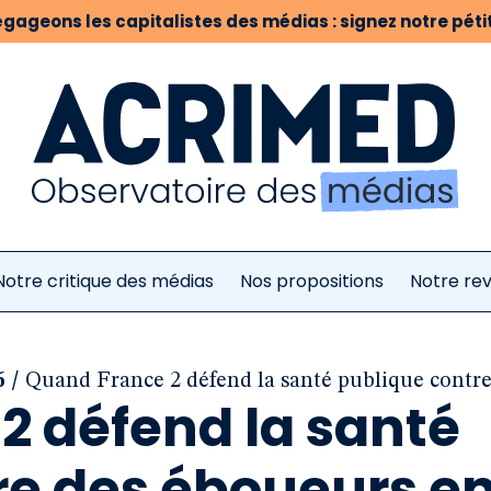
gageons les capitalistes des médias : signez notre pétit
Notre critique des médias
Nos propositions
Notre re
/
6
Quand France 2 défend la santé publique contre
2 défend la santé
re des éboueurs e