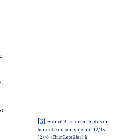
c
,
uo
[
3
]
France 3 a consacré plus de
la moitié de son sujet du 12/13
(27/6 - Eric Letellier) à