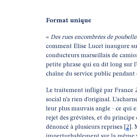
Format unique
«
Des rues encombrées de poubelles
comment Elise Lucet inaugure sur 
conducteurs marseillais de camion
petite phrase qui en dit long sur l
chaîne du service public pendant
Le traitement infligé par France 
social n’a rien d’original. L’acha
leur plus mauvais angle - ce qui 
rejet des grévistes, et du principe
dénoncé à plusieurs reprises
[
2
]
. 
imperturbablement sur la même voi