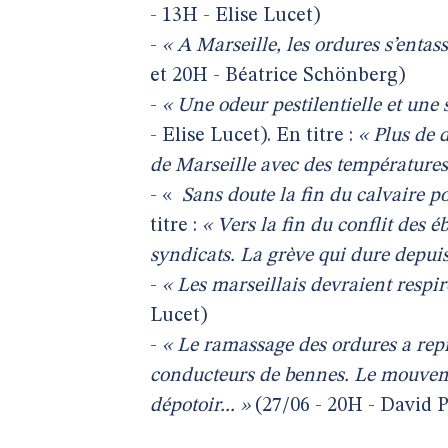
- 13H - Elise Lucet)
-
« A Marseille, les ordures s’entass
et 20H - Béatrice Schönberg)
-
« Une odeur pestilentielle et une s
- Elise Lucet). En titre :
« Plus de 
de Marseille avec des températures 
- «
Sans doute la fin du calvaire po
titre :
« Vers la fin du conflit des 
syndicats. La grève qui dure depuis
-
« Les marseillais devraient respir
Lucet)
-
« Le ramassage des ordures a repri
conducteurs de bennes. Le mouvemen
dépotoir... »
(27/06 - 20H - David 