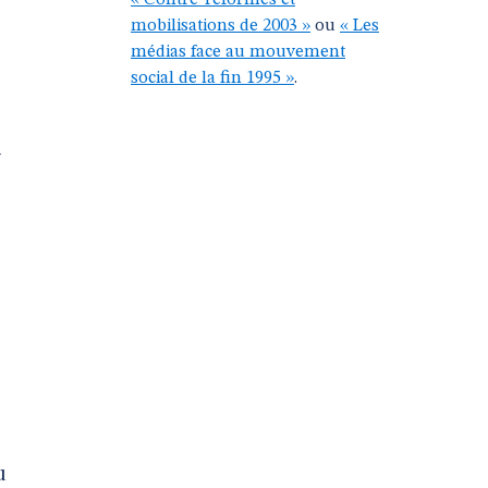
« Contre-réformes et
mobilisations de 2003 »
ou
« Les
médias face au mouvement
social de la fin 1995 »
.
-
u