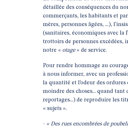
détaillée des conséquences du non
commerçants, les habitants et par
mères, personnes âgées, ...), l’in
(sanitaires, économiques avec la fui
trottoirs de personnes excédées, 
notre «
otage
» de service.
Pour rendre hommage au courage 
à nous informer, avec un professio
la quantité et l’odeur des ordures q
moindre des choses... quand tant d
reportages...) de reproduire les t
« sujets ».
-
« Des rues encombrées de poubell