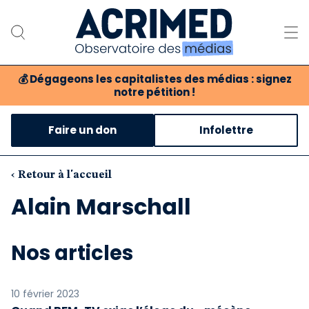
💰
Dégageons les capitalistes des médias : signez
notre pétition !
Notre association
Faire un don
Infolettre
Notre critique des médias
Nos propositions
‹ Retour à l'accueil
Alain Marschall
Notre revue
Boutique
Nos articles
10 février 2023