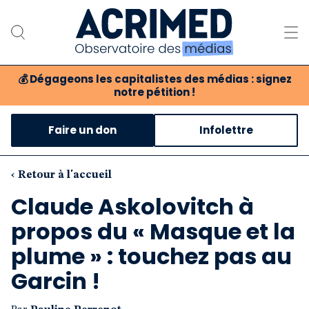
💰
Dégageons les capitalistes des médias : signez
notre pétition !
Notre association
Faire un don
Infolettre
Notre critique des médias
Nos propositions
‹ Retour à l'accueil
Claude Askolovitch à
Notre revue
propos du « Masque et la
Boutique
plume » : touchez pas au
Garcin !