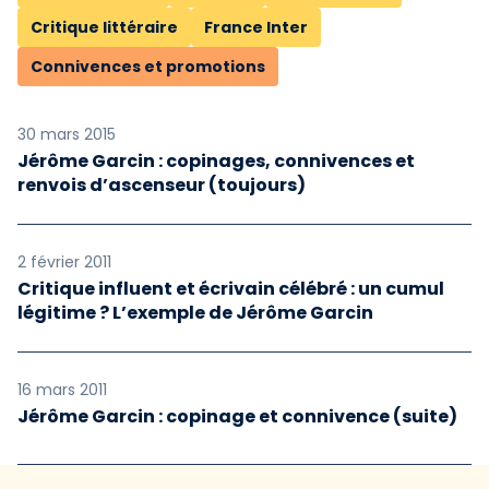
Critique littéraire
France Inter
Connivences et promotions
30 mars 2015
Jérôme Garcin : copinages, connivences et
renvois d’ascenseur (toujours)
2 février 2011
Critique influent et écrivain célébré : un cumul
légitime ? L’exemple de Jérôme Garcin
16 mars 2011
Jérôme Garcin : copinage et connivence (suite)