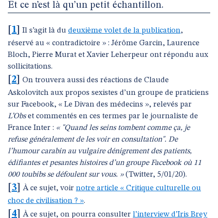
Et ce n’est là qu’un petit échantillon.
[
1
]
Il s’agit là du
deuxième volet de la publication
,
réservé au « contradictoire » : Jérôme Garcin, Laurence
Bloch, Pierre Murat et Xavier Leherpeur ont répondu aux
sollicitations.
[
2
]
On trouvera aussi des réactions de Claude
Askolovitch aux propos sexistes d’un groupe de praticiens
sur Facebook, « Le Divan des médecins », relevés par
L’Obs
et commentés en ces termes par le journaliste de
France Inter :
« "Quand les seins tombent comme ça, je
refuse généralement de les voir en consultation". De
l’humour carabin au vulgaire dénigrement des patients,
édifiantes et pesantes histoires d’un groupe Facebook où 11
000 toubibs se défoulent sur vous. »
(Twitter, 5/01/20).
[
3
]
À ce sujet, voir
notre article « Critique culturelle ou
choc de civilisation ? »
.
[
4
]
À ce sujet, on pourra consulter
l’interview d’Iris Brey