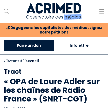
💰
Dégageons les capitalistes des médias : signez
notre pétition !
Notre association
Faire un don
Infolettre
Notre critique des médias
Nos propositions
‹ Retour à l'accueil
Tract
Notre revue
« OPA de Laure Adler sur
Boutique
les chaînes de Radio
France » (SNRT-CGT)