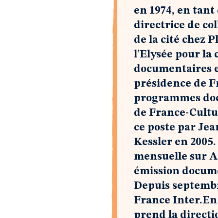
en 1974, en tant
directrice de co
de la cité chez 
l’Elysée pour la
documentaires et
présidence de Fr
programmes docu
de France-Cultu
ce poste par Jea
Kessler en 2005
mensuelle sur Ar
émission docume
Depuis septembre
France Inter.En 
prend la directi