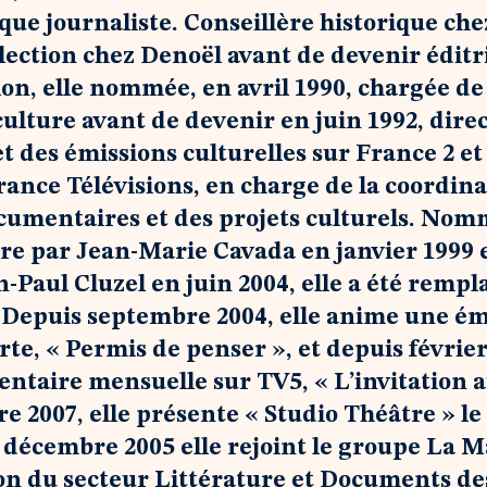
 que journaliste. Conseillère historique che
llection chez Denoël avant de devenir éditr
Plon, elle nommée, en avril 1990, chargée de
 culture avant de devenir en juin 1992, dire
 des émissions culturelles sur France 2 et 
ance Télévisions, en charge de la coordina
mentaires et des projets culturels. Nomm
re par Jean-Marie Cavada en janvier 1999 
n-Paul Cluzel en juin 2004, elle a été remp
. Depuis septembre 2004, elle anime une ém
te, « Permis de penser », et depuis févrie
ntaire mensuelle sur TV5, « L’invitation a
 2007, elle présente « Studio Théâtre » le
décembre 2005 elle rejoint le groupe La M
on du secteur Littérature et Documents de