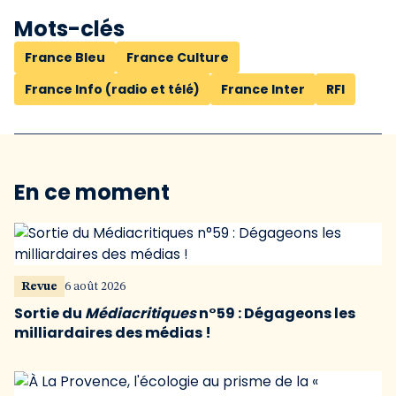
Mots-clés
France Bleu
France Culture
France Info (radio et télé)
France Inter
RFI
En ce moment
Revue
6 août 2026
Sortie du
Médiacritiques
n°59 : Dégageons les
milliardaires des médias !