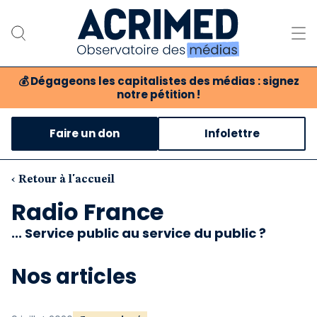
💰
Dégageons les capitalistes des médias : signez
notre pétition !
Notre association
Faire un don
Infolettre
Notre critique des médias
Nos propositions
‹ Retour à l'accueil
Radio France
Notre revue
... Service public au service du public ?
Boutique
Nos articles