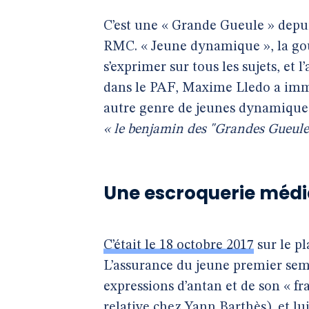
C’est une « Grande Gueule » depui
RMC. « Jeune dynamique », la goua
s’exprimer sur tous les sujets, et l
dans le PAF, Maxime Lledo a imm
autre genre de jeunes dynamiques 
« le benjamin des "Grandes Gueule
Une escroquerie médi
C’était le 18 octobre 2017
sur le p
L’assurance du jeune premier sembl
expressions d’antan et de son « fr
relative chez Yann Barthès), et lu