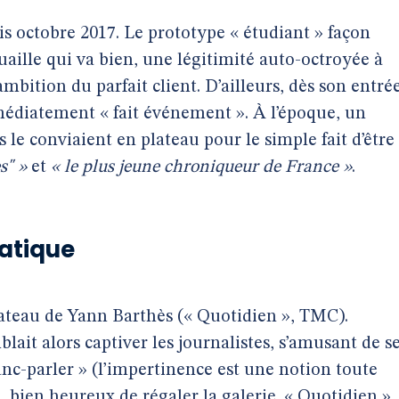
s octobre 2017. Le prototype « étudiant » façon
ille qui va bien, une légitimité auto-octroyée à
’ambition du parfait client. D’ailleurs, dès son entré
édiatement « fait événement ». À l’époque, un
le conviaient en plateau pour le simple fait d’être
s" »
et
« le plus jeune chroniqueur de France »
.
atique
lateau de Yann Barthès (« Quotidien », TMC).
ait alors captiver les journalistes, s’amusant de s
anc-parler » (l’impertinence est une notion toute
i, bien heureux de régaler la galerie. « Quotidien »