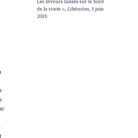
Les livreurs laissés sur le bord
de la route »,
Libération
, 3 juin
2019.
a
n
s
ue
t