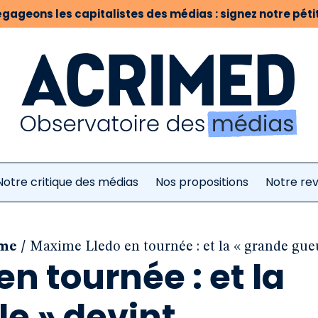
gageons les capitalistes des médias : signez notre pétit
Notre critique des médias
Nos propositions
Notre re
/
sme
Maxime Lledo en tournée : et la « grande gue
n tournée : et la
e » devint