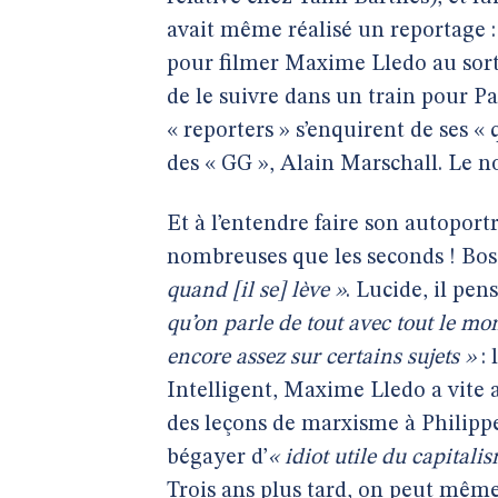
avait même réalisé un reportage :
pour filmer Maxime Lledo au sorti
de le suivre dans un train pour P
« reporters » s’enquirent de ses « 
des « GG », Alain Marschall. Le 
Et à l’entendre faire son autoport
nombreuses que les seconds ! Bos
quand [il se] lève »
. Lucide, il pe
qu’on parle de tout avec tout le mo
encore assez sur certains sujets »
: 
Intelligent, Maxime Lledo a vite 
des leçons de marxisme à Philippe
bégayer d’
« idiot utile du capitali
Trois ans plus tard, on peut même