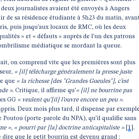
 deux journalistes avaient été envoyés à Angers
r de sa résidence étudiante à 5h23 du matin, avan
aris, puis jusqu’aux locaux de RMC, où les deux
qualités » et « défauts » auprès de l’un des patrons
nombrilisme médiatique se mordant la queue.
rait, on comprend vite que les premières sont plus
seur,
« [il] télécharge généralement la presse juste
nse que
« la richesse [des "Grandes Gueules"], c’est
nde »
. Critique, il affirme qu’
« [il] ne bourrine pas
les GG
« veulent qu’[il] l’ouvre encore un peu »
.
appris. Deux mois plus tard, il dispense par exempl
 Poutou (porte-parole du NPA), qu’il qualifie sans
sme »
,
« pourri par [la] doctrine anticapitaliste »
[
1
]
.
 dire que le petit bourrin est devenu grand :