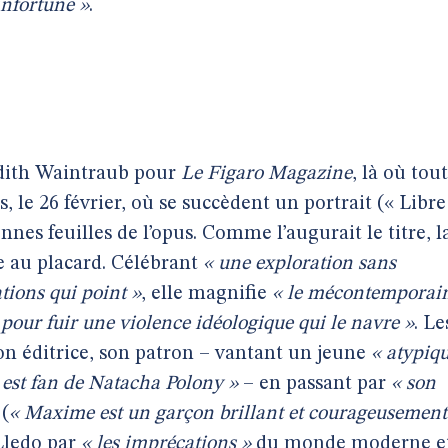
infortune »
.
Judith Waintraub pour
Le Figaro Magazine
, là où tout
le 26 février, où se succèdent un portrait (« Libre
es feuilles de l’opus. Comme l’augurait le titre, l
se au placard. Célébrant
« une exploration sans
tions qui point »
, elle magnifie
« le mécontemporai
pour fuir une violence idéologique qui le navre »
. Le
on éditrice, son patron – vantant un jeune
« atypiq
 est fan de Natacha Polony »
– en passant par
« son
(
« Maxime est un garçon brillant et courageusement
Lledo par
« les imprécations »
du monde moderne e