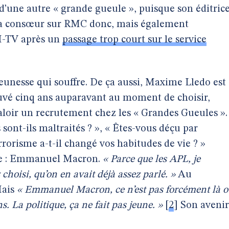
e d’une autre « grande gueule », puisque son éditric
– sa consœur sur RMC donc, mais également
M-TV après un
passage trop court sur le service
 jeunesse qui souffre. De ça aussi, Maxime Lledo est
 prouvé cinq ans auparavant au moment de choisir,
i valoir un recrutement chez les « Grandes Gueules ».
 sont-ils maltraités ? », « Êtes-vous déçu par
orisme a-t-il changé vos habitudes de vie ? »
te : Emmanuel Macron.
« Parce que les APL, je
 choisi, qu’on en avait déjà assez parlé. »
Au
Mais
« Emmanuel Macron, ce n’est pas forcément là o
s. La politique, ça ne fait pas jeune. »
[
2
]
Son avenir