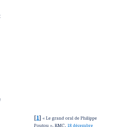
t
e
[
1
]
« Le grand oral de Philippe
Poutou », RMC,
18 décembre