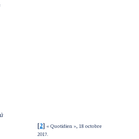
e
ù
[
2
]
« Quotidien », 18 octobre
2017.