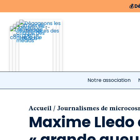
💰
Dé
Notre association
/
Accueil
Journalismes de microco
Maxime Lledo e
« grande gueul