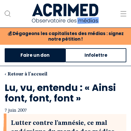
💰
Dégageons les capitalistes des médias : signez
notre pétition !
Notre association
Faire un don
Infolettre
Notre critique des médias
Nos propositions
‹ Retour à l'accueil
Lu, vu, entendu : « Ainsi
Notre revue
font, font, font »
Boutique
7 juin 2007
Lutter contre l’amnésie, ce mal