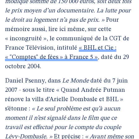
modique somme de 150 000 euros, soit deux fois
le prix moyen d’un documentaire. La lutte pour
le droit au logement n’a pas de prix. »
Pour
mémoire aussi, lire ici même, sur cette
« incongruité », le communiqué de la CGT de
France Télévision, intitulé
« BHL et Cie :
« "Comptes"
de fées » à France 5 »
, daté du 29
octobre 2004.
Daniel Psenny, dans
Le Monde
daté du 7 juin
2007 - sous le titre « Quand Andrée Putman
rénove la villa d’Arielle Dombasle et BHL »
s’étonne :
« Le seul problème est qu’à aucun
moment il n’est signalé dans le film que ce
travail est effectué pour le compte du couple
Lévy-Dombasle. »
Et précise :
« Avant même son