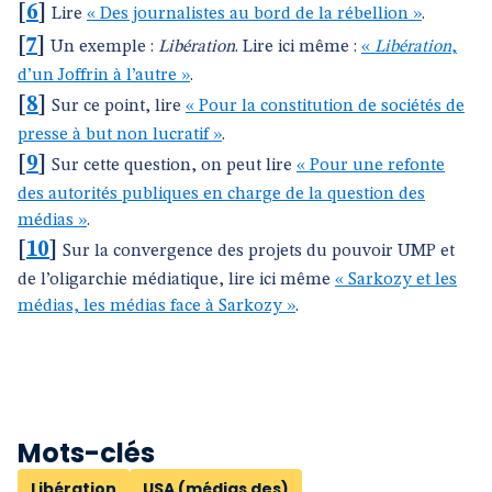
[
6
]
Lire
« Des journalistes au bord de la rébellion »
.
[
7
]
Un exemple :
Libération
. Lire ici même :
«
Libération
,
d’un Joffrin à l’autre »
.
[
8
]
Sur ce point, lire
« Pour la constitution de sociétés de
presse à but non lucratif »
.
[
9
]
Sur cette question, on peut lire
« Pour une refonte
des autorités publiques en charge de la question des
médias »
.
[
10
]
Sur la convergence des projets du pouvoir UMP et
de l’oligarchie médiatique, lire ici même
« Sarkozy et les
médias, les médias face à Sarkozy »
.
Mots-clés
Libération
USA (médias des)