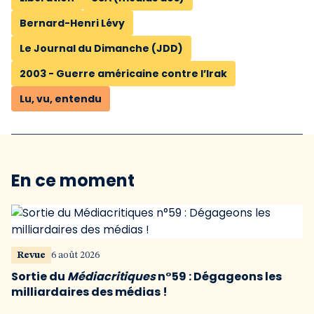
Bernard-Henri Lévy
Le Journal du Dimanche (JDD)
2003 - Guerre américaine contre l’Irak
Lu, vu, entendu
En ce moment
Revue
6 août 2026
Sortie du
Médiacritiques
n°59 : Dégageons les
milliardaires des médias !