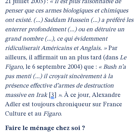
21 juillet 2003) :
« Il est plus raisonnable de
penser que ces armes biologiques et chimiques
ont existé. (...) Saddam Hussein (...) a préféré les
enterrer profondément (...) ou en détruire un
grand nombre (...), ce qui évidemment
ridiculiserait Américains et Anglais. »
Par
ailleurs, il affirmait un an plus tard (dans
Le
Figaro,
le 6 septembre 2004) que :
« Bush n’a
pas menti (...) il croyait sincèrement à la
présence effective d’armes de destruction
massive en Irak
[
3
]
»
. À ce jour, Alexandre
Adler est toujours chroniqueur sur France
Culture et au
Figaro
.
Faire le ménage chez soi ?