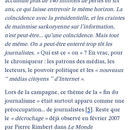
accumulé plus de 140 millions de pertes en six
ans, ce qui laisse entrevoir le même horizon. La
coïncidence avec la présidentielle, et les craintes
de mainmise sarkozyenne sur l’information,
n’est peut-être... qu’une coïncidence. Mais tout
de même. On a peut-être enterré trop tôt les
journalistes. »
Qui est ce « on » ? En vrac, pour
le chroniqueur : les patrons des médias, les
lecteurs, le pouvoir politique et les
« nouveaux
‘‘ médias citoyens ’’ d’Internet »
.
Lors de la campagne, ce thème de la « fin du
journalisme » était surtout apparu comme une
préoccupation... de journalistes
[
5
]
. Reste que
le
« décrochage »
déjà observé en février 2007
par Pierre Rimbert dans
Le Monde