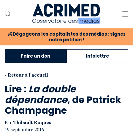
💰
Dégageons les capitalistes des médias : signez
notre pétition !
Notre association
Faire un don
Infolettre
Notre critique des médias
Nos propositions
‹ Retour à l'accueil
Lire :
La double
Notre revue
dépendance
, de Patrick
Boutique
Champagne
Par
Thibault Roques
19 septembre 2016