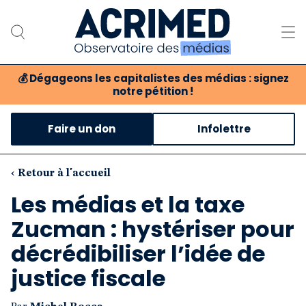
💰
Dégageons les capitalistes des médias : signez
notre pétition !
Notre association
Faire un don
Infolettre
Notre critique des médias
Nos propositions
‹ Retour à l'accueil
Les médias et la taxe
Notre revue
Zucman : hystériser pour
Boutique
décrédibiliser l’idée de
justice fiscale