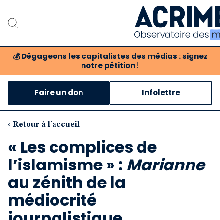
💰
Dégageons les capitalistes des médias : signez
notre pétition !
Notre associat
Faire un don
Infolettre
Notre critique des 
Nos propositio
‹ Retour à l'accueil
« Les complices de
Notre revue
l’islamisme » :
Marianne
Boutique
au zénith de la
médiocrité
journalistique