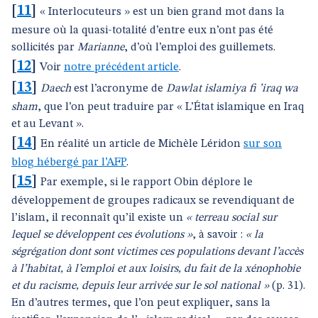
[
11
]
« Interlocuteurs » est un bien grand mot dans la
mesure où la quasi-totalité d’entre eux n’ont pas été
sollicités par
Marianne
, d’où l’emploi des guillemets.
[
12
]
Voir
notre précédent article
.
[
13
]
Daech
est l’acronyme de
Dawlat islamiya fi ’iraq wa
sham
, que l’on peut traduire par « L’État islamique en Iraq
et au Levant ».
[
14
]
En réalité un article de Michèle Léridon
sur son
blog hébergé par l’AFP
.
[
15
]
Par exemple, si le rapport Obin déplore le
développement de groupes radicaux se revendiquant de
l’islam, il reconnaît qu’il existe un
« terreau social sur
lequel se développent ces évolutions »
, à savoir :
« la
ségrégation dont sont victimes ces populations devant l’accès
à l’habitat, à l’emploi et aux loisirs, du fait de la xénophobie
et du racisme, depuis leur arrivée sur le sol national »
(p. 31).
En d’autres termes, que l’on peut expliquer, sans la