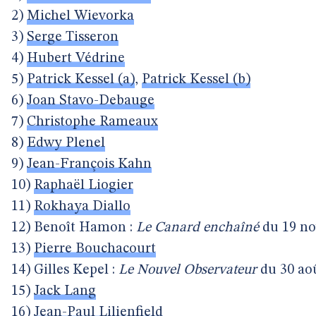
2)
Michel Wievorka
3)
Serge Tisseron
4)
Hubert Védrine
5)
Patrick Kessel (a)
,
Patrick Kessel (b)
6)
Joan Stavo-Debauge
7)
Christophe Rameaux
8)
Edwy Plenel
9)
Jean-François Kahn
10)
Raphaël Liogier
11)
Rokhaya Diallo
12) Benoît Hamon :
Le Canard enchaîné
du 19 n
13)
Pierre Bouchacourt
14) Gilles Kepel :
Le Nouvel Observateur
du 30 ao
15)
Jack Lang
16)
Jean-Paul Lilienfield