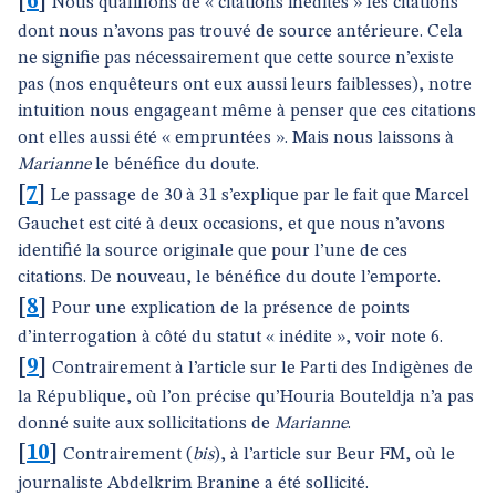
[
6
]
Nous qualifions de « citations inédites » les citations
dont nous n’avons pas trouvé de source antérieure. Cela
ne signifie pas nécessairement que cette source n’existe
pas (nos enquêteurs ont eux aussi leurs faiblesses), notre
intuition nous engageant même à penser que ces citations
ont elles aussi été « empruntées ». Mais nous laissons à
Marianne
le bénéfice du doute.
[
7
]
Le passage de 30 à 31 s’explique par le fait que Marcel
Gauchet est cité à deux occasions, et que nous n’avons
identifié la source originale que pour l’une de ces
citations. De nouveau, le bénéfice du doute l’emporte.
[
8
]
Pour une explication de la présence de points
d’interrogation à côté du statut « inédite », voir note 6.
[
9
]
Contrairement à l’article sur le Parti des Indigènes de
la République, où l’on précise qu’Houria Bouteldja n’a pas
donné suite aux sollicitations de
Marianne
.
[
10
]
Contrairement (
bis
), à l’article sur Beur FM, où le
journaliste Abdelkrim Branine a été sollicité.