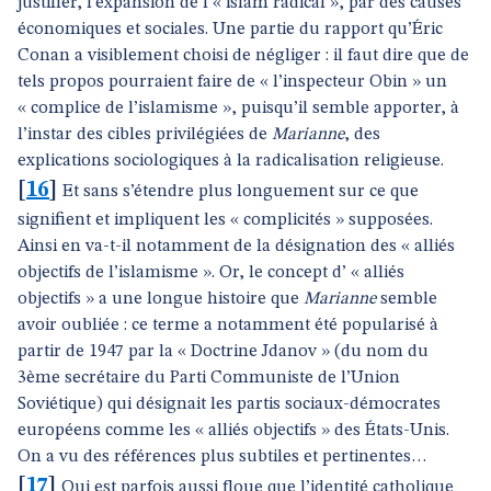
justifier, l’expansion de l’« islam radical », par des causes
économiques et sociales. Une partie du rapport qu’Éric
Conan a visiblement choisi de négliger : il faut dire que de
tels propos pourraient faire de « l’inspecteur Obin » un
« complice de l’islamisme », puisqu’il semble apporter, à
l’instar des cibles privilégiées de
Marianne
, des
explications sociologiques à la radicalisation religieuse.
[
16
]
Et sans s’étendre plus longuement sur ce que
signifient et impliquent les « complicités » supposées.
Ainsi en va-t-il notamment de la désignation des « alliés
objectifs de l’islamisme ». Or, le concept d’ « alliés
objectifs » a une longue histoire que
Marianne
semble
avoir oubliée : ce terme a notamment été popularisé à
partir de 1947 par la « Doctrine Jdanov » (du nom du
3ème secrétaire du Parti Communiste de l’Union
Soviétique) qui désignait les partis sociaux-démocrates
européens comme les « alliés objectifs » des États-Unis.
On a vu des références plus subtiles et pertinentes…
[
17
]
Qui est parfois aussi floue que l’identité catholique