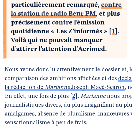
particulièrement remarqué,
contre
la station de radio Beur FM
, et plus
précisément contre l’émission
quotidienne « Les Z’informés »
[
1
]
.
Voilà qui ne pouvait manquer
d’attirer l’attention d’Acrimed.
Nous avons donc lu attentivement le dossier et, l
comparaison des ambitions affichées et des
décla
la rédaction de
Marianne
Joseph Macé-Scaron
, 
En effet, une fois de plus
[
2
]
,
Marianne
nous prop
journalistiques divers, du plus insignifiant au pl
amalgames, absence de pluralisme, manœuvres v
sensationnalisme à peu de frais.