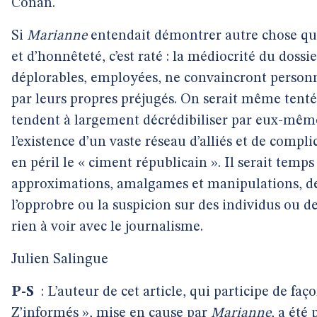
Conan.
Si
Marianne
entendait démontrer autre chose q
et d’honnêteté, c’est raté : la médiocrité du dossi
déplorables, employées, ne convaincront personn
par leurs propres préjugés. On serait même tenté 
tendent à largement décrédibiliser par eux-mêm
l’existence d’un vaste réseau d’alliés et de compl
en péril le « ciment républicain ». Il serait tem
approximations, amalgames et manipulations, desti
l’opprobre ou la suspicion sur des individus ou des
rien à voir avec le journalisme.
Julien Salingue
P-S
: L’auteur de cet article, qui participe de faç
Z’informés », mise en cause par
Marianne
, a été