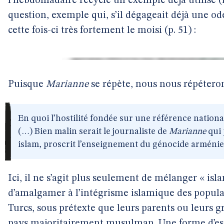
l’hebdomadaire recycle un exemple déjà utilisé (il
question, exemple qui, s’il dégageait déjà une od
cette fois-ci très fortement le moisi (p. 51) :
Puisque
Marianne
se répète, nous nous répéteron
En quoi l’hostilité fondée sur une référence nationa
(…) Bien malin serait le journaliste de
Marianne
qui 
islam, proscrit l’enseignement du génocide arménie
Ici, il ne s’agit plus seulement de mélanger « isl
d’amalgamer à l’intégrisme islamique des populati
Turcs, sous prétexte que leurs parents ou leurs 
pays majoritairement musulman. Une forme d’esse