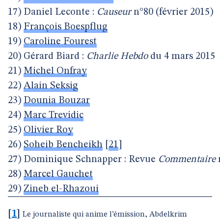
17) Daniel Leconte :
Causeur
n°80 (février 2015)
18)
François Boespflug
19)
Caroline Fourest
20) Gérard Biard :
Charlie Hebdo
du 4 mars 2015
21)
Michel Onfray
22)
Alain Seksig
23)
Dounia Bouzar
24)
Marc Trevidic
25)
Olivier Roy
26)
Soheib Bencheikh
[
21
]
27) Dominique Schnapper : Revue
Commentaire
28)
Marcel Gauchet
29)
Zineb el-Rhazoui
[
1
]
Le journaliste qui anime l’émission, Abdelkrim