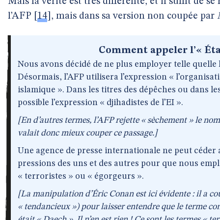
Mais la vérité est très différente, et il suffit de s
l’AFP
[
14
]
, mais dans sa version non coupée par
Comment appeler l’« Éta
Nous avons décidé de ne plus employer telle quelle l
Désormais, l’AFP utilisera l’expression « l’organisat
islamique ». Dans les titres des dépêches ou dans les
possible l’expression « djihadistes de l’EI ».
[En d’autres termes, l’AFP rejette « sèchement » le no
valait donc mieux couper ce passage.]
Une agence de presse internationale ne peut céder a
pressions des uns et des autres pour que nous em
« terroristes » ou « égorgeurs ».
[La manipulation d’Éric Conan est ici évidente : il a co
« tendancieux ») pour laisser entendre que le terme c
était « Daech ». Il n’en est rien ! Ce sont les termes « te