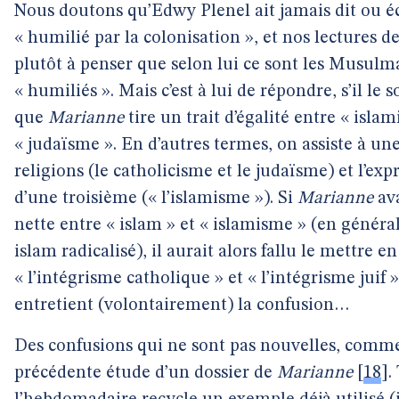
Nous doutons qu’Edwy Plenel ait jamais dit ou écr
« humilié par la colonisation », et nos lectures de 
plutôt à penser que selon lui ce sont les Musulman
« humiliés ». Mais c’est à lui de répondre, s’il le s
que
Marianne
tire un trait d’égalité entre « isla
« judaïsme ». En d’autres termes, on assiste à u
religions (le catholicisme et le judaïsme) et l’ex
d’une troisième (« l’islamisme »). Si
Marianne
ava
nette entre « islam » et « islamisme » (en génér
islam radicalisé), il aurait alors fallu le mettre e
« l’intégrisme catholique » et « l’intégrisme juif ».
entretient (volontairement) la confusion…
Des confusions qui ne sont pas nouvelles, comme 
précédente étude d’un dossier de
Marianne
[
18
]
.