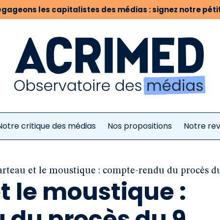
gageons les capitalistes des médias : signez notre pétit
Notre critique des médias
Nos propositions
Notre re
rteau et le moustique : compte-rendu du procès du 
t le moustique :
du procès du 9