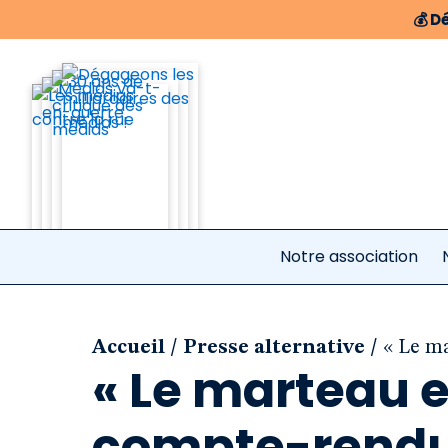
💰
Dé
Notre association
/
/
Accueil
Presse alternative
« Le ma
« Le marteau e
compte-rendu 