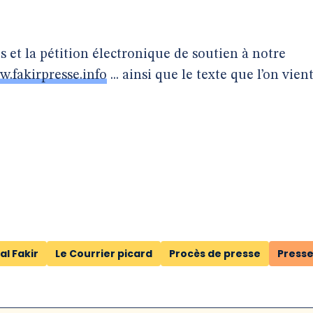
s et la pétition électronique de soutien à notre
.fakirpresse.info
... ainsi que le texte que l’on vien
al Fakir
Le Courrier picard
Procès de presse
Presse