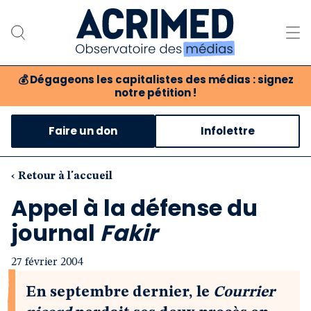
💰
Dégageons les capitalistes des médias : signez
notre pétition !
Notre association
Faire un don
Infolettre
Notre critique des médias
Nos propositions
‹ Retour à l'accueil
Appel à la défense du
Notre revue
journal
Fakir
Boutique
27 février 2004
En septembre dernier, le
Courrier