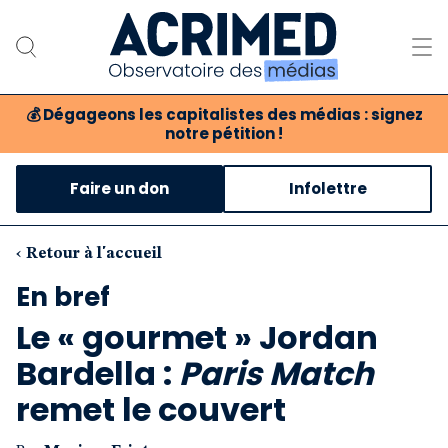
💰
Dégageons les capitalistes des médias : signez
notre pétition !
Notre association
Faire un don
Infolettre
Notre critique des médias
Nos propositions
‹ Retour à l'accueil
En bref
Notre revue
Le « gourmet » Jordan
Boutique
Bardella :
Paris Match
remet le couvert