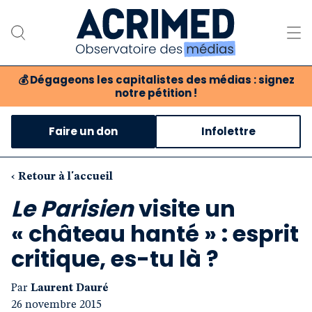
💰
Dégageons les capitalistes des médias : signez
notre pétition !
Notre association
Faire un don
Infolettre
Notre critique des médias
Nos propositions
‹ Retour à l'accueil
Le Parisien
visite un
Notre revue
« château hanté » : esprit
Boutique
critique, es-tu là ?
Par
Laurent Dauré
26 novembre 2015