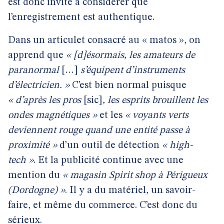
est donc invité à considérer que
l’enregistrement est authentique.
Dans un articulet consacré au « matos », on
apprend que
« [d]ésormais, les amateurs de
paranormal
[…]
s’équipent d’instruments
d’électricien. »
C’est bien normal puisque
« d’après les pros
[sic]
, les esprits brouillent les
ondes magnétiques »
et les
« voyants verts
deviennent rouge quand une entité passe à
proximité »
d’un outil de détection
« high-
tech »
. Et la publicité continue avec une
mention du
« magasin Spirit shop à Périgueux
(Dordogne) »
. Il y a du matériel, un savoir-
faire, et même du commerce. C’est donc du
sérieux.