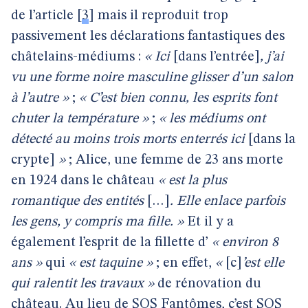
de l’article
[
3
]
mais il reproduit trop
passivement les déclarations fantastiques des
châtelains-médiums :
« Ici
[dans l’entrée]
, j’ai
vu une forme noire masculine glisser d’un salon
à l’autre »
;
« C’est bien connu, les esprits font
chuter la température »
;
« les médiums ont
détecté au moins trois morts enterrés ici
[dans la
crypte]
»
; Alice, une femme de 23 ans morte
en 1924 dans le château
« est la plus
romantique des entités
[…]
. Elle enlace parfois
les gens, y compris ma fille. »
Et il y a
également l’esprit de la fillette d’
« environ 8
ans »
qui
« est taquine »
; en effet,
«
[c]
’est elle
qui ralentit les travaux »
de rénovation du
château. Au lieu de SOS Fantômes, c’est SOS