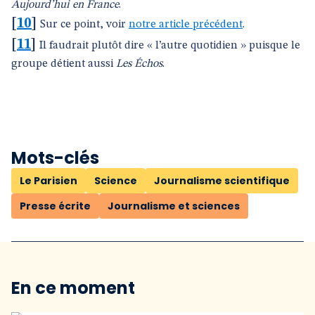
Aujourd’hui en France
.
[
10
]
Sur ce point, voir
notre article précédent
.
[
11
]
Il faudrait plutôt dire « l’autre quotidien » puisque le
groupe détient aussi
Les Échos
.
Mots-clés
Le Parisien
Science
Journalisme scientifique
Presse écrite
Journalisme et sciences
En ce moment