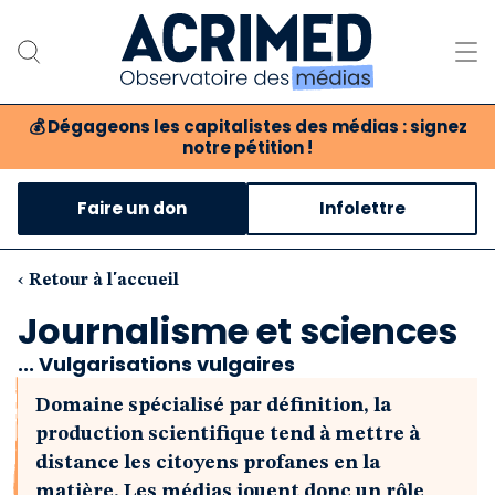
💰
Dégageons les capitalistes des médias : signez
notre pétition !
Notre association
Faire un don
Infolettre
Notre critique des médias
Nos propositions
‹ Retour à l'accueil
Journalisme et sciences
Notre revue
... Vulgarisations vulgaires
Boutique
Domaine spécialisé par définition, la
production scientifique tend à mettre à
distance les citoyens profanes en la
matière. Les médias jouent donc un rôle