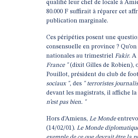
qualifié leur chef de locale à Am
80.000 F suffirait à réparer cet affro
publication marginale.
Ces péripéties posent une question
consensuelle en province ? Qu’on m
nationales au trimestriel
Fakir
. A
France "
(dixit Gilles de Robien), 
Pouillot, président du club de foot
sociaux "
, des
" terroristes journali
devant les magistrats, il affiche l
n’est pas bien. "
Hors d’Amiens,
Le Monde
entrevo
(14/02/01).
Le Monde diplomatiqu
exemple de ce que devrait être la p