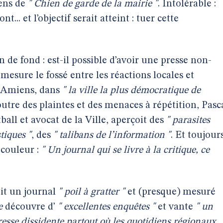
iens de
" Chien de garde de la mairie "
. Intolérable :
nt... et l’objectif serait atteint : tuer cette
 de fond : est-il possible d’avoir une presse non-
esure le fossé entre les réactions locales et
 Amiens, dans
" la ville la plus démocratique de
outre des plaintes et des menaces à répétition, Pasc
ball et avocat de la Ville, aperçoit des
"
parasites
stiques "
, des
" talibans de l’information "
. Et toujour
a couleur :
" Un journal qui se livre à la critique, ce
it un journal
" poil à gratter "
et (presque) mesuré
e
découvre d’
" excellentes enquêtes "
et vante
" un
resse dissidente partout où les quotidiens régionaux