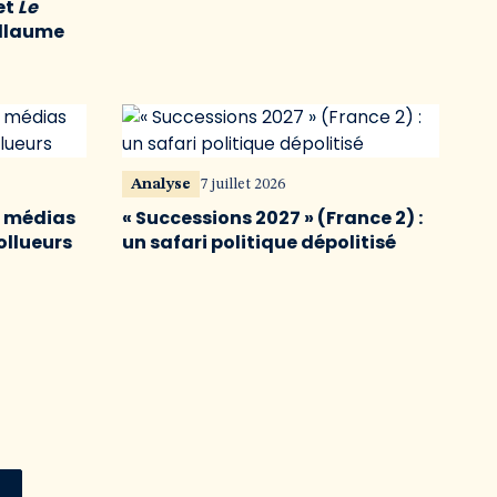
et
Le
illaume
Analyse
7 juillet 2026
s médias
« Successions 2027 » (France 2) :
ollueurs
un safari politique dépolitisé