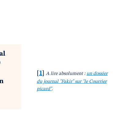
al
0
[
1
]
A lire absolument :
un dossier
on
du journal "Fakir" sur "le Courrier
picard"
.