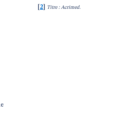
[
2
]
Titre : Acrimed.
le