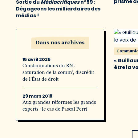
prisme de
Sortie du
Médiacritiques
n°59 :
Dégageons les milliardaires des
médias !
Dans nos archives
Communi
15 avril 2025
« Guillau
Condamnations du RN :
être la v
saturation de la comm’, discrédit
de l’État de droit
29 mars 2018
Aux grandes réformes les grands
experts : le cas de Pascal Perri