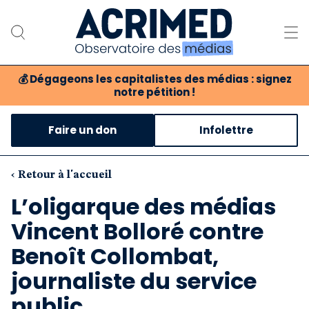
💰
Dégageons les capitalistes des médias : signez
notre pétition !
Notre association
Faire un don
Infolettre
Notre critique des médias
Nos propositions
‹ Retour à l'accueil
L’oligarque des médias
Notre revue
Vincent Bolloré contre
Boutique
Benoît Collombat,
journaliste du service
public