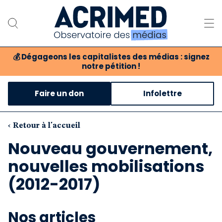
💰
Dégageons les capitalistes des médias : signez
notre pétition !
Notre association
Faire un don
Infolettre
Notre critique des médias
Nos propositions
‹ Retour à l'accueil
Nouveau gouvernement,
Notre revue
nouvelles mobilisations
Boutique
(2012-2017)
Nos articles