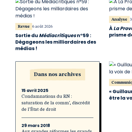
Analyse
3
Revue
6 août 2026
À
La Pro
prisme de
Sortie du
Médiacritiques
n°59 :
Dégageons les milliardaires des
médias !
Dans nos archives
Communi
15 avril 2025
« Guillau
Condamnations du RN :
être la v
saturation de la comm’, discrédit
de l’État de droit
29 mars 2018
Aux grandes réformes les grands