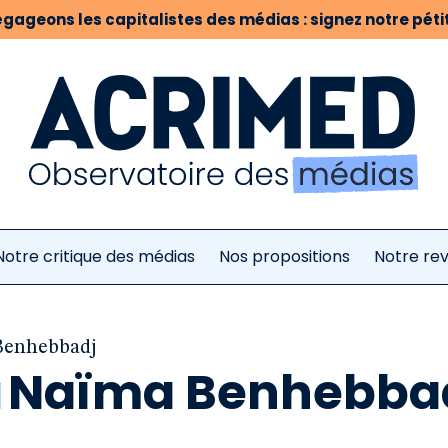
gageons les capitalistes des médias : signez notre pétit
Notre critique des médias
Nos propositions
Notre re
Benhebbadj
Naïma Benhebba