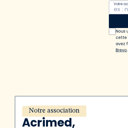
Votre a
Nous u
cette
avez 
Brevo
.
Notre association
Acrimed,