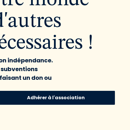
d'autres
cessaires !
 son indépendance.
x subventions
faisant un don ou
Adhérer à l'association