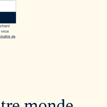
ochant
e vous
tialité de
utre monde