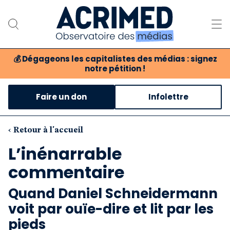
💰
Dégageons les capitalistes des médias : signez
notre pétition !
Notre association
Faire un don
Infolettre
Notre critique des médias
Nos propositions
‹ Retour à l'accueil
L’inénarrable
Notre revue
commentaire
Boutique
Quand Daniel Schneidermann
voit par ouïe-dire et lit par les
pieds