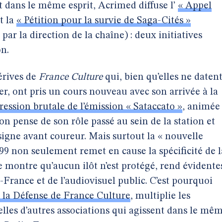
t dans le même esprit, Acrimed diffuse l’
« Appel
t la
« Pétition pour la survie de Saga-Cités »
ar la direction de la chaîne) : deux initiatives
n.
érives de
France Culture
qui, bien qu’elles ne daten
er, ont pris un cours nouveau avec son arrivée à la
ression brutale de l’émission « Sataccato »
, animée
on pense de son rôle passé au sein de la station et
igne avant coureur. Mais surtout la « nouvelle
99 non seulement remet en cause la spécificité de l
le montre qu’aucun ilôt n’est protégé, rend évidente
-France et de l’audiovisuel public. C’est pourquoi
 la Défense de France Culture
, multiplie les
celles d’autres associations qui agissent dans le mê