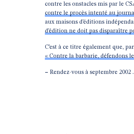
contre les onstacles mis par le CS
contre le procès intenté au journ
aux maisons d’éditions indépend
d’édition ne doit pas disparaître 
C’est à ce titre également que, pa
« Contre la barbarie, défendons 
–
Rendez-vous à septembre 2002 ..