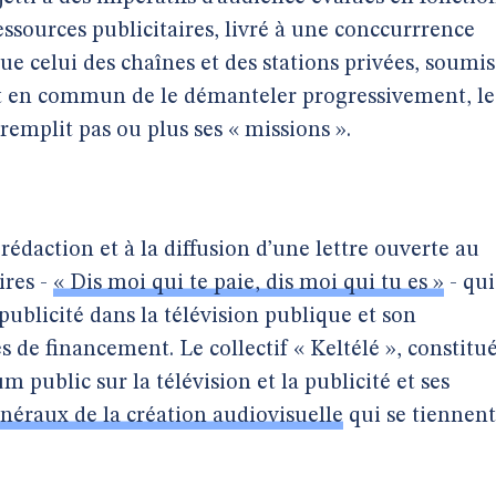
essources publicitaires, livré à une conccurrrence
ue celui des chaînes et des stations privées, soumis
nt en commun de le démanteler progressivement, le
 remplit pas ou plus ses « missions ».
rédaction et à la diffusion d’une lettre ouverte au
res -
« Dis moi qui te paie, dis moi qui tu es »
- qui
ublicité dans la télévision publique et son
 de financement. Le collectif « Keltélé », constitu
 public sur la télévision et la publicité et ses
néraux de la création audiovisuelle
qui se tiennent