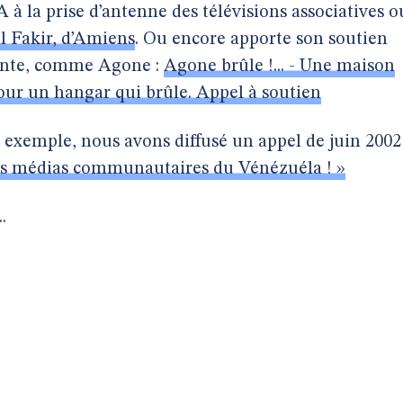
A à la prise d’antenne des télévisions associatives o
al Fakir, d’Amiens
. Ou encore apporte son soutien
ante, comme Agone :
Agone brûle !... - Une maison
pour un hangar qui brûle. Appel à soutien
r exemple, nous avons diffusé un appel de juin 2002 
les médias communautaires du Vénézuéla ! »
.