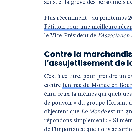
sens, et la grève des personnels 
Plus récemment - au printemps 20
Pétition pour une meilleure réce
le Vice-Président de
l’Association
Contre la marchandisa
l’assujettisement de l
C’est à ce titre, pour prendre un
contre
l’entrée du Monde en Bou
ému ceux-là mêmes qui quelques dé
de pouvoir » du groupe Hersant d
objectent que
Le Monde
est un gr
répondons simplement : « Si mê
de l’importance que nous accordo