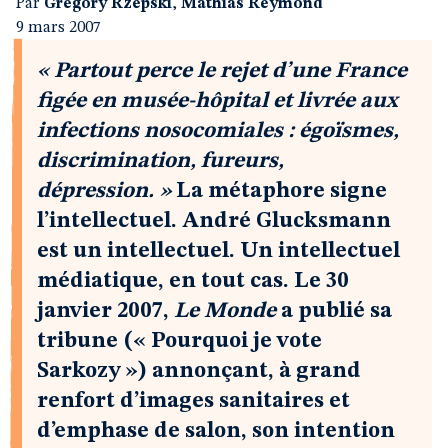
Par
Grégory Rzepski
,
Mathias Reymond
9 mars 2007
« Partout perce le rejet d’une France
figée en musée-hôpital et livrée aux
infections nosocomiales : égoïsmes,
discrimination, fureurs,
dépression. »
La métaphore signe
l’intellectuel. André Glucksmann
est un intellectuel. Un intellectuel
médiatique, en tout cas. Le 30
janvier 2007,
Le Monde
a publié sa
tribune (« Pourquoi je vote
Sarkozy ») annonçant, à grand
renfort d’images sanitaires et
d’emphase de salon, son intention