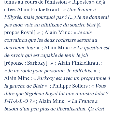
tenus au cours de l’émission « Ripostes » déjà
citée. Alain Finkielkraut :
« Une femme à
l’Elysée, mais pourquoi pas ? (...) Je ne donnerai
pas mon vote
au nihilisme du sourire béat
[à
propos Royal]
»
; Alain Minc :
« Je suis
convaincu que les deux rockstars seront au
deuxième tour »
; Alain Minc :
« La question est
de savoir qui est capable de tenir le job
[réponse : Sarkozy]
»
; Alain Finkielkraut :
« Je ne roule pour personne. Je réfléchis. »
;
Alain Minc :
« Sarkozy est avec un programme à
la gauche de Blair »
; Philippe Sollers :
« Vous
dites que Ségolène Royal fut une ministre falot ?
P-H-A-L-O ? »
; Alain Minc :
« La France a
besoin d’un peu plus de libéralisation. Ça c’est