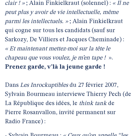
clair ! »
; Alain Finkielkraut (solennel) :
« Il ne
peut plus y avoir de vie intellectuelle, même
parmi les intellectuels. »
; Alain Finkielkraut
qui cogne sur tous les candidats (sauf sur
Sarkozy, De Villiers et Jacques Cheminade) :
« Et maintenant mettez-moi sur la tête le
chapeau que vous voulez, je m’en tape !
».
Prenez garde, v’là la jeune garde !
Dans
Les Inrockuptibles
du 27 février 2007,
Sylvain Bourmeau interviewe Thierry Pech (de
La République des idées, le
think tank
de
Pierre Rosanvallon, invité permanent sur
Radio France) :
- Sylvain Bourmeau :
« Ceux qu’on appelle ‘‘les