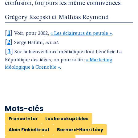
confusion, toujours les même connivences.
Grégory Rzepski et Mathias Reymond
[
1
]
Voir, pour 2002,
« Les éclaireurs du peuple »
.
[
2
]
Serge Halimi,
art.cit.
[
3
]
Sur la bienveillance médiatique dont bénéficie La
République des idées, on pourra lire
« Marketing
idéologique à Grenoble »
.
Mots-clés
France Inter
Les Inrockuptibles
Alain Finkielkraut
Bernard-Henri Lévy