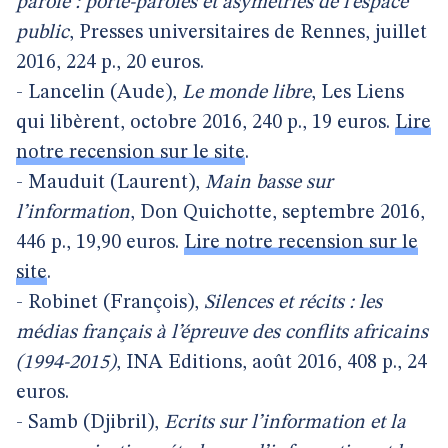
parole : porte-paroles et asymétries de l’espace
public
, Presses universitaires de Rennes, juillet
2016, 224 p., 20 euros.
- Lancelin (Aude),
Le monde libre
, Les Liens
qui libèrent, octobre 2016, 240 p., 19 euros.
Lire
notre recension sur le site
.
- Mauduit (Laurent),
Main basse sur
l’information
, Don Quichotte, septembre 2016,
446 p., 19,90 euros.
Lire notre recension sur le
site
.
- Robinet (François),
Silences et récits : les
médias français à l’épreuve des conflits africains
(1994-2015)
, INA Editions, août 2016, 408 p., 24
euros.
- Samb (Djibril),
Ecrits sur l’information et la