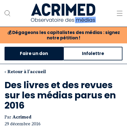
💰
Dégageons les capitalistes des médias : signez
notre pétition !
Notre association
Faire un don
Infolettre
Notre critique des médias
Nos propositions
‹ Retour à l'accueil
Des livres et des revues
Notre revue
sur les médias parus en
Boutique
2016
Par
Acrimed
29 décembre 2016