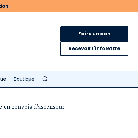
ion !
Faire un don
Recevoir l'infolettre
vue
Boutique
e en renvois d’ascenseur