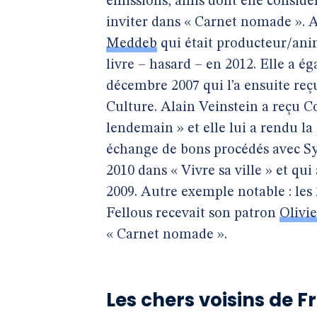
émissions, amis dont elle considèr
inviter dans « Carnet nomade ». Ai
Meddeb
qui était producteur/anim
livre – hasard – en 2012. Elle a 
décembre 2007 qui l’a ensuite reçu
Culture. Alain Veinstein a reçu C
lendemain » et elle lui a rendu l
échange de bons procédés avec Syl
2010 dans « Vivre sa ville » et qu
2009. Autre exemple notable : les
Fellous recevait son patron
Olivie
« Carnet nomade ».
Les chers voisins de F