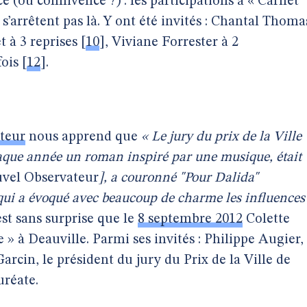
e (ou connivence ?) : les participations à « Carnet
arrêtent pas là. Y ont été invités : Chantal Thoma
t à 3 reprises
[
10
]
, Viviane Forrester à 2
ois
[
12
]
.
teur
nous apprend que
« Le jury du prix de la Ville
aque année un roman inspiré par une musique, était
vel Observateur
], a couronné "Pour Dalida"
qui a évoqué avec beaucoup de charme les influences
st sans surprise que le
8 septembre 2012
Colette
» à Deauville. Parmi ses invités : Philippe Augier,
arcin, le président du jury du Prix de la Ville de
uréate.