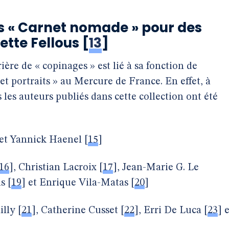
ns « Carnet nomade » pour des
ette Fellous
[
13
]
ière de « copinages » est lié à sa fonction de
s et portraits » au Mercure de France. En effet, à
 les auteurs publiés dans cette collection ont été
et Yannick Haenel
[
15
]
16
]
, Christian Lacroix
[
17
]
, Jean-Marie G. Le
is
[
19
]
et Enrique Vila-Matas
[
20
]
illy
[
21
]
, Catherine Cusset
[
22
]
, Erri De Luca
[
23
]
e