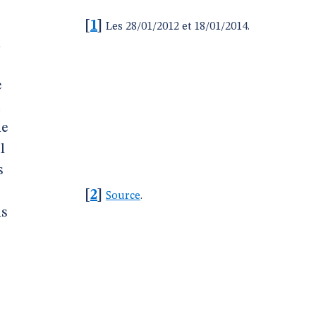
[
1
]
Les 28/01/2012 et 18/01/2014.
n
e
u
me
l
s
[
2
]
Source
.
ns