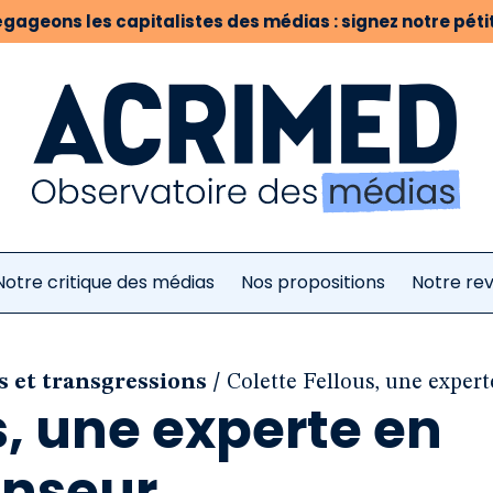
gageons les capitalistes des médias : signez notre pétit
Notre critique des médias
Nos propositions
Notre re
/
s et transgressions
Colette Fellous, une expert
s, une experte en
enseur