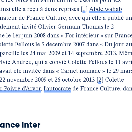
e les livres suffisamment intéressants pour les
nsi elle a reçu à deux reprises
[
1
]
Abdelwahab
ateur de France Culture, avec qui elle a publié u
également invité Olivier Germain-Thomas le 2
e le 1er juin 2008 dans « For intérieur » sur Franc
olette Fellous le 5 décembre 2007 dans « Du jour a
a pareille les 24 mai 2009 et 14 septembre 2013. Mê
vie Andreu, qui a convié Colette Fellous le 11 avri
i avait été invitée dans « Carnet nomade » le 29 mar
 22 novembre 2009 et 26 octobre 2013
[
2
]
Colette
r Poivre d’Arvor
,
l’autocrate
de France Culture, da
rance Inter