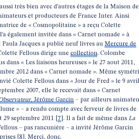
ussi très bien avec d’autres étages de la Maison de
nimateurs et producteurs de France Inter. Ainsi
matrice de « Cosmopolitaine » a reçu Colette
l’a également invitée dans « Carnet nomade » à
 : Paula Jacques a publié neuf livres au
Mercure de
Colette Fellous dirige une
collection
. Colombe
us dans « Les liaisons heureuses » le 27 aout 2011,
eptembre 2012 dans « Carnet nomade ». Même symétr
vié Colette Fellous dans « Jour de Fred » le 9 avri
eptembre 2007, elle le recevait dans « Carnet
Observateur
, Jérôme Garcin
– par ailleurs animateu
lume » – a rendu compte avec ferveur de livres de
t 29 septembre 2011
[
7
]
. Il a fait de même dans
La
Fellous – pas rancunière – a invité Jérôme Garcin
prises
[
8
]
. Merci, donc.