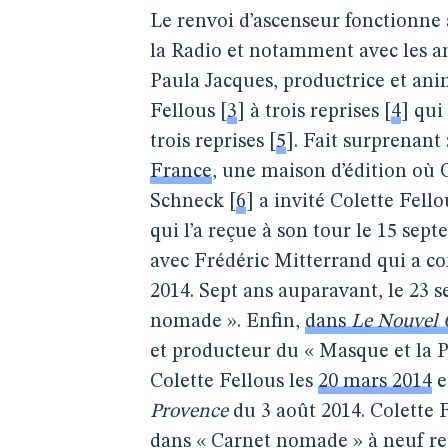
Le renvoi d’ascenseur fonctionne a
la Radio et notamment avec les a
Paula Jacques, productrice et ani
Fellous
[
3
]
à trois reprises
[
4
]
qui 
trois reprises
[
5
]
. Fait surprenant
France
, une maison d’édition où 
Schneck
[
6
]
a invité Colette Fello
qui l’a reçue à son tour le 15 s
avec Frédéric Mitterrand qui a con
2014. Sept ans auparavant, le 23 s
nomade ». Enfin,
dans
Le Nouvel 
et producteur du « Masque et la P
Colette Fellous les
20 mars 2014
e
Provence
du 3 août 2014. Colette 
dans « Carnet nomade » à neuf re