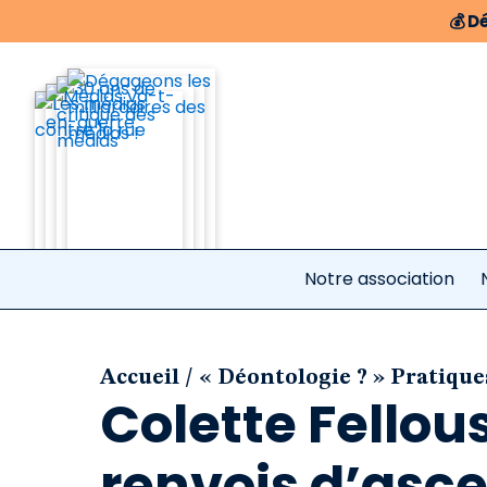
💰
Dé
Notre association
/
Accueil
« Déontologie ? » Pratique
Colette Fellou
renvois d’asc