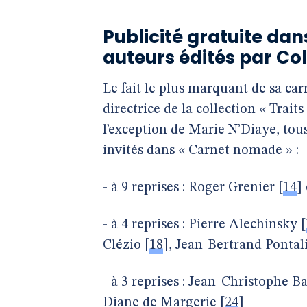
Publicité gratuite da
auteurs édités par Col
Le fait le plus marquant de sa carr
directrice de la collection « Trait
l’exception de Marie N’Diaye, tous
invités dans « Carnet nomade » :
- à 9 reprises : Roger Grenier
[
14
]
- à 4 reprises : Pierre Alechinsky
[
Clézio
[
18
]
, Jean-Bertrand Pontal
- à 3 reprises : Jean-Christophe Ba
Diane de Margerie
[
24
]