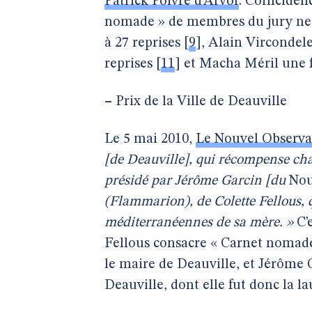
Patrick Poivre d’Arvor
. Coïncidenc
nomade » de membres du jury ne s’
à 27 reprises
[
9
]
, Alain Vircondele
reprises
[
11
]
et Macha Méril une f
–
Prix de la Ville de Deauville
Le 5 mai 2010,
Le Nouvel Observa
[de Deauville], qui récompense ch
présidé par Jérôme Garcin [du
Nou
(Flammarion), de Colette Fellous, 
méditerranéennes de sa mère. »
C’e
Fellous consacre « Carnet nomade 
le maire de Deauville, et Jérôme G
Deauville, dont elle fut donc la la