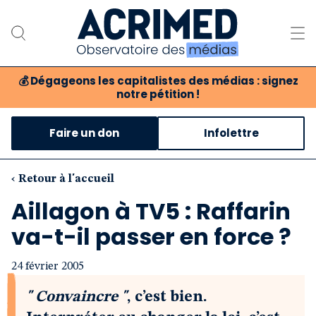
💰
Dégageons les capitalistes des médias : signez
notre pétition !
Notre association
Faire un don
Infolettre
Notre critique des médias
Nos propositions
‹ Retour à l'accueil
Aillagon à TV5 : Raffarin
Notre revue
va-t-il passer en force ?
Boutique
24 février 2005
" Convaincre "
, c’est bien.