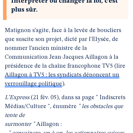
Interpréter ou changer la loi, c’est
plus sûr.
Matignon s’agite, face à la levée de boucliers
que suscite son projet, dicté par l’Elysée, de
nommer l’ancien ministre de la
Communication Jean-Jacques Aillagon à la
présidence de la chaîne francophone TV5 (lire
Aillagon à TV5 : les syndicats dénoncent un
verrouillage politique
).
L’Express
(21 fév. 05), dans sa page " Indiscrets
Médias/Culture ", énumère
" les obstacles que
tente de
surmonter "
Aillagon :