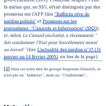
gouvernement (SIG), Françoise Miquel. Celle-
là même qui, au SIG, s’était distinguée par des
pressions sur l’AFP (lire
"Raffarin rêve de
médias policés"
et
Pressions sur les
journalistes : "Canicule et hibernation" (SNJ)
),
et, selon
Le Canard enchaîné
, a récemment
"
fait condamner l’Etat pour harcèlement moral
au travail "
(lire
L’actualité des médias n°37 (31
janvier au 14 février 2005)
, en bas de la page).
[
1
]
Dans cet autre titre du groupe Socpresse-Dassault, ce
n’est pas un " Indiscret ", mais un " Confidentiel "...