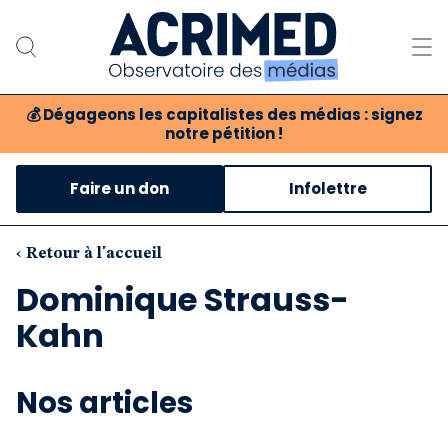
💰
Dégageons les capitalistes des médias : signez
notre pétition !
Notre association
Faire un don
Infolettre
Notre critique des médias
Nos propositions
‹ Retour à l'accueil
Dominique Strauss-
Notre revue
Kahn
Boutique
Nos articles