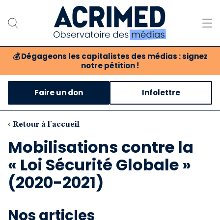
💰
Dégageons les capitalistes des médias : signez
notre pétition !
Notre association
Faire un don
Infolettre
Notre critique des médias
Nos propositions
‹ Retour à l'accueil
Mobilisations contre la
Notre revue
« Loi Sécurité Globale »
Boutique
(2020-2021)
Nos articles