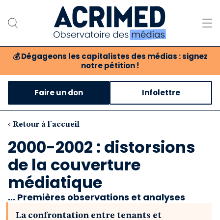
💰
Dégageons les capitalistes des médias : signez
notre pétition !
Notre association
Faire un don
Infolettre
Notre critique des médias
Nos propositions
‹ Retour à l'accueil
2000-2002 : distorsions
Notre revue
de la couverture
Boutique
médiatique
... Premières observations et analyses
La confrontation entre tenants et