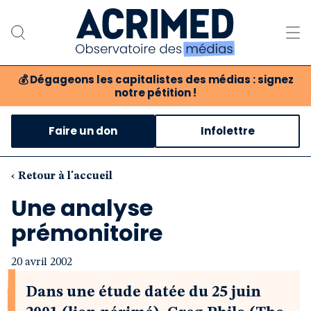
💰
Dégageons les capitalistes des médias : signez
notre pétition !
Notre association
Faire un don
Infolettre
Notre critique des médias
Nos propositions
‹ Retour à l'accueil
Une analyse
Notre revue
prémonitoire
Boutique
20 avril 2002
Dans une étude datée du 25 juin