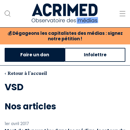
💰
Dégageons les capitalistes des médias : signez
notre pétition !
Notre association
Faire un don
Infolettre
Notre critique des médias
Nos propositions
‹ Retour à l'accueil
VSD
Notre revue
Boutique
Nos articles
1er avril 2017