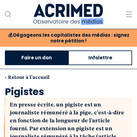
💰
Dégageons les capitalistes des médias : signez
notre pétition !
Notre association
Faire un don
Infolettre
Notre critique des médias
Nos propositions
‹ Retour à l'accueil
Pigistes
Notre revue
En presse écrite, un pigiste est un
Boutique
journaliste rémunéré à la pige, c’est-à-dire
en fonction de la longueur de l’article
fourni. Par extension un pigiste est un
journaliste rémunéré à la tâche (article,