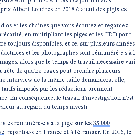
istes sont primé·e·s. Trois des journalistes
prix Albert Londres en 2018 étaient des pigistes.
adios et les chaînes que vous écoutez et regardez
 précarité, en multipliant les piges et les CDD pour
tre toujours disponibles, et ce, sur plusieurs années
rédactrices et les photographes sont rémunéré·e·s à 
’images, alors que le temps de travail nécessaire var
nquête de quatre pages peut prendre plusieurs
ne interview de la même taille demandera, elle,
s tarifs imposés par les rédactions prennent
e. En conséquence, le travail d’investigation n’est
valeur au regard du temps investi.
istes rémunéré·e·s à la pige sur les
35 000
se
, réparti·e·s en France et à l’étranger. En 2016, le