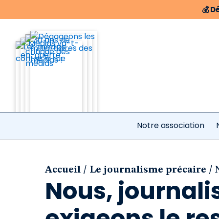
💰
Dé
Notre association
/
/
Accueil
Le journalisme précaire
Nous, journalis
exigeons le re