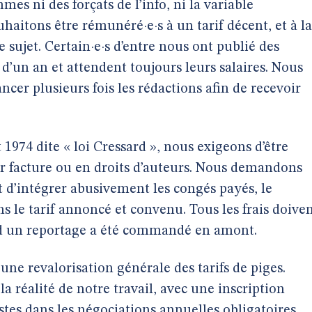
mes ni des forçats de l’info, ni la variable
haitons être rémunéré·e·s à un tarif décent, et à la
sujet. Certain·e·s d’entre nous ont publié des
 d’un an et attendent toujours leurs salaires. Nous
cer plusieurs fois les rédactions afin de recevoir
 1974 dite « loi Cressard », nous exigeons d’être
ur facture ou en droits d’auteurs. Nous demandons
t d’intégrer abusivement les congés payés, le
s le tarif annoncé et convenu. Tous les frais doive
d un reportage a été commandé en amont.
ne revalorisation générale des tarifs de piges.
a réalité de notre travail, avec une inscription
stes dans les négociations annuelles obligatoires