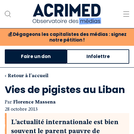
💰
Dégageons les capitalistes des médias : signez
notre pétition !
Notre association
Faire un don
Infolettre
Notre critique des médias
Nos propositions
‹ Retour à l'accueil
Vies de pigistes au Liban
Notre revue
Par
Florence Massena
Boutique
28 octobre 2013
L’actualité internationale est bien
souvent le parent pauvre de