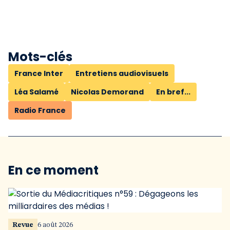
Mots-clés
France Inter
Entretiens audiovisuels
Léa Salamé
Nicolas Demorand
En bref...
Radio France
En ce moment
Revue
6 août 2026