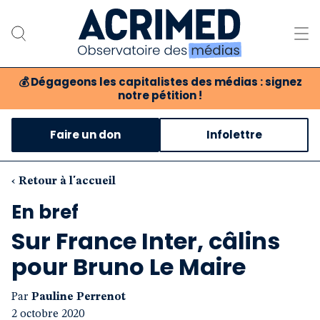
💰
Dégageons les capitalistes des médias : signez
notre pétition !
Notre association
Faire un don
Infolettre
Notre critique des médias
Nos propositions
‹ Retour à l'accueil
En bref
Notre revue
Sur France Inter, câlins
Boutique
pour Bruno Le Maire
Par
Pauline Perrenot
2 octobre 2020