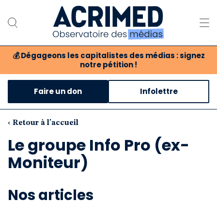
💰
Dégageons les capitalistes des médias : signez
notre pétition !
Notre association
Faire un don
Infolettre
Notre critique des médias
Nos propositions
‹ Retour à l'accueil
Le groupe Info Pro (ex-
Notre revue
Moniteur)
Boutique
Nos articles