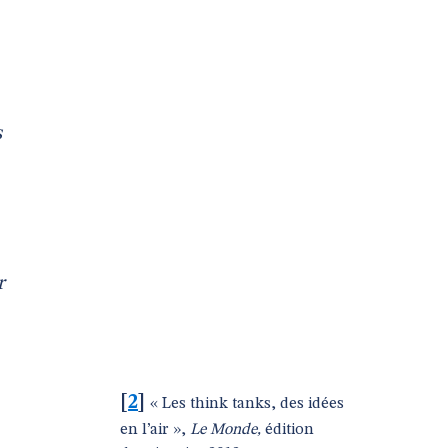
s
r
[
2
]
« Les think tanks, des idées
en l’air »,
Le Monde,
édition