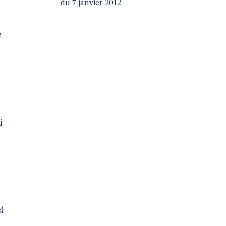
du 7 janvier 2012.
e
i
à