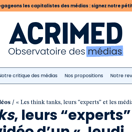
gageons les capitalistes des médias : signez notre pétit
Notre critique des médias
Nos propositions
Notre re
/
déos
« Les think tanks, leurs “experts” et les méd
ks
, leurs “experts”
vidéo d’un « Jeudi