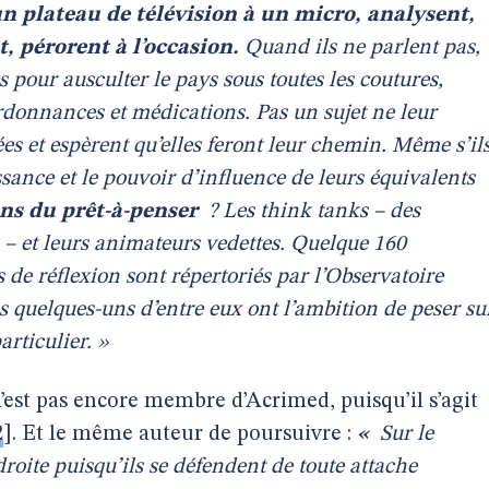
n plateau de télévision à un micro, analysent,
, pérorent à l’occasion.
Quand ils ne parlent pas,
es pour ausculter le pays sous toutes les coutures,
 ordonnances et médications. Pas un sujet ne leur
ées et espèrent qu’elles feront leur chemin. Même s’il
ssance et le pouvoir d’influence de leurs équivalents
s du prêt-à-penser
? Les think tanks – des
s – et leurs animateurs vedettes. Quelque 160
 de réflexion sont répertoriés par l’Observatoire
s quelques-uns d’entre eux ont l’ambition de peser su
articulier. »
n’est pas encore membre d’Acrimed, puisqu’il s’agit
2
]
.
Et le même auteur de poursuivre :
«
Sur le
droite puisqu’ils se défendent de toute attache