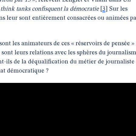
viron par 15
», relèvent Lenglet et Vilain dans
Un
 think tanks confisquent la démocratie
[
3
]
Sur les
ons leur sont entièrement consacrées ou animées p
 sont les animateurs de ces « réservoirs de pensée »
s sont leurs relations avec les sphères du journalis
nt-ils de la déqualification du métier de journaliste
bat démocratique ?