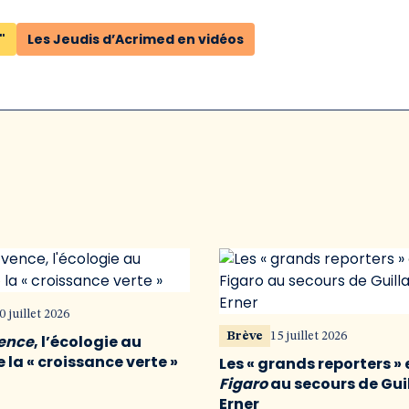
"
Les Jeudis d’Acrimed en vidéos
0 juillet 2026
Brève
15 juillet 2026
vence
, l’écologie au
 la « croissance verte »
Les « grands reporters » 
Figaro
au secours de Gu
Erner