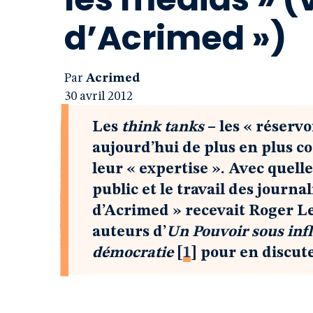
d’Acrimed »)
Par
Acrimed
30 avril 2012
Les
think tanks
– les « réservo
aujourd’hui de plus en plus c
leur « expertise ». Avec quell
public et le travail des journa
d’Acrimed » recevait Roger Len
auteurs d’
Un Pouvoir sous infl
démocratie
[
1
]
pour en discuter