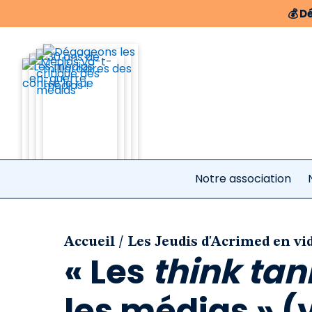
💰
Dé
Notre association
/
Accueil
Les Jeudis d'Acrimed en vi
« Les
think tan
les médias » (