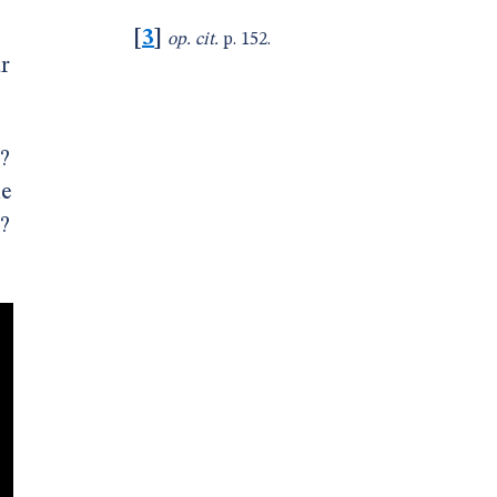
[
3
]
op. cit.
p. 152.
ar
 ?
me
 ?