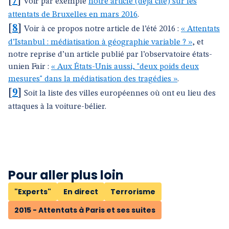
[
7
]
Voir par exemple
notre article (déjà cité) sur les
attentats de Bruxelles en mars 2016
.
[
8
]
Voir à ce propos notre article de l’été 2016 :
« Attentats
d’Istanbul : médiatisation à géographie variable ? »
, et
notre reprise d’un article publié par l’observatoire états-
unien Fair :
« Aux États-Unis aussi, "deux poids deux
mesures" dans la médiatisation des tragédies »
.
[
9
]
Soit la liste des villes européennes où ont eu lieu des
attaques à la voiture-bélier.
Pour aller plus loin
"Experts"
En direct
Terrorisme
2015 - Attentats à Paris et ses suites