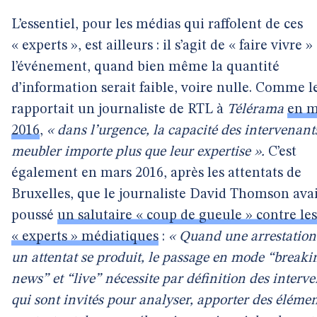
L’essentiel, pour les médias qui raffolent de ces
« experts », est ailleurs : il s’agit de « faire vivre »
l’événement, quand bien même la quantité
d’information serait faible, voire nulle. Comme l
rapportait un journaliste de RTL à
Télérama
en m
2016
,
« dans l’urgence, la capacité des intervenant
meubler importe plus que leur expertise ».
C’est
également en mars 2016, après les attentats de
Bruxelles, que le journaliste David Thomson avai
poussé
un salutaire « coup de gueule » contre les
« experts » médiatiques
:
« Quand une arrestation
un attentat se produit, le passage en mode “breaki
news” et “live” nécessite par définition des interv
qui sont invités pour analyser, apporter des élémen