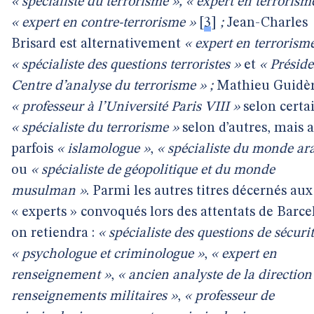
« spécialiste du terrorisme », « expert en terroris
« expert en contre-terrorisme »
[
3
]
;
Jean-Charles
Brisard est alternativement
« expert en terrorisme
« spécialiste des questions terroristes »
et
« Présid
Centre d’analyse du terrorisme » ;
Mathieu Guidèr
« professeur à l’Université Paris VIII »
selon certa
« spécialiste du terrorisme »
selon d’autres,
mais a
parfois
« islamologue »
,
« spécialiste du monde ar
ou
« spécialiste de géopolitique et du monde
musulman »
. Parmi les autres titres décernés aux
« experts » convoqués lors des attentats de Barce
on retiendra :
« spécialiste des questions de sécurit
« psychologue et criminologue »
,
« expert en
renseignement »
,
« ancien analyste de la direction
renseignements militaires »
,
« professeur de