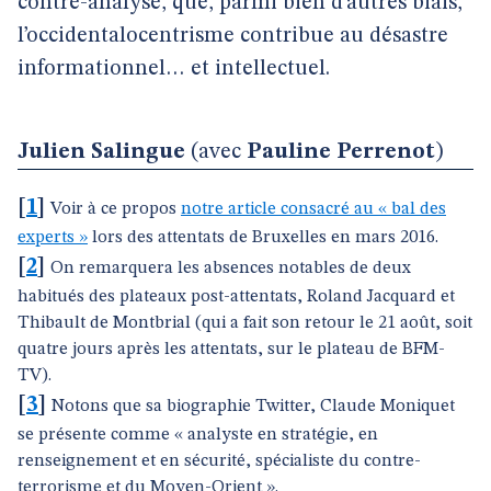
contre-analyse, que, parmi bien d’autres biais,
l’occidentalocentrisme contribue au désastre
informationnel… et intellectuel.
Julien Salingue
(avec
Pauline Perrenot
)
[
1
]
Voir à ce propos
notre article consacré au « bal des
experts »
lors des attentats de Bruxelles en mars 2016.
[
2
]
On remarquera les absences notables de deux
habitués des plateaux post-attentats, Roland Jacquard et
Thibault de Montbrial (qui a fait son retour le 21 août, soit
quatre jours après les attentats, sur le plateau de BFM-
TV).
[
3
]
Notons que sa biographie Twitter, Claude Moniquet
se présente comme « analyste en stratégie, en
renseignement et en sécurité, spécialiste du contre-
terrorisme et du Moyen-Orient ».