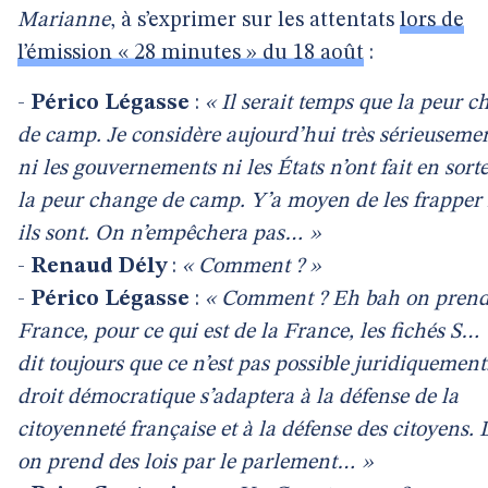
Marianne
, à s’exprimer sur les attentats
lors de
l’émission « 28 minutes » du 18 août
:
-
Périco Légasse
:
« Il serait temps que la peur 
de camp. Je consid
è
re aujourd
’
hui tr
è
s s
é
rieuseme
ni les gouvernements ni les
É
tats n
’
ont fait en sort
la peur change de camp. Y
’
a moyen de les frapper 
ils sont. On n
’
emp
ê
chera pas
…
»
-
Renaud Dély
:
«
Comment ?
»
-
Périco Légasse
:
« Comment ? Eh bah on prend
France, pour ce qui est de la France, les fichés S…
dit toujours que ce n’est pas possible juridiquement
droit démocratique s’adaptera à la défense de la
citoyenneté française et à la défense des citoyens.
on prend des lois par le parlement… »