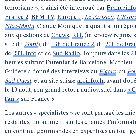
terrorisme », a ainsi été interrogé par
Franceinfo
France 2
,
BFM-TV
,
Europe 1
,
Le Parisien
,
L’Expr
Nice-Matin
. Claude Moniquet a quant à lui répo
aux questions de
Cnews
,
RTL
(interview reprise s
site du
Point
), du
13h de France 2
, du
20h de Fra
de
RTL Info
et de
Sud Radio
. Toujours dans les 2
heures suivant l’attentat de Barcelone, Mathieu
Guidère a donné des interviews au
Figaro
, au
Poi
Sud Ouest
, et au site suisse
arcinfo.ch
, avant d’opé
le 19 août, son grand retour audiovisuel dans
« C
l’air »
sur France 5.
Les autres « spécialistes » se sont partagé les mie
restantes, notamment sur les chaînes d’informat
en continu, gourmandes en expertises en tout ge