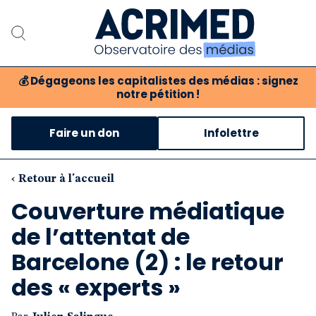
💰
Dégageons les capitalistes des médias : signez
notre pétition !
Notre association
Faire un don
Infolettre
Notre critique des médias
Nos propositions
‹ Retour à l'accueil
Couverture médiatique
Notre revue
de l’attentat de
Boutique
Barcelone (2) : le retour
des « experts »