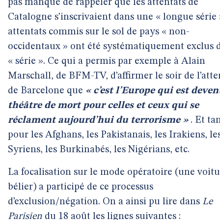
pas manqué de rappeler que les attentats de
Catalogne s’inscrivaient dans une « longue série »
attentats commis sur le sol de pays « non-
occidentaux » ont été systématiquement exclus d
« série ». Ce qui a permis par exemple à Alain
Marschall, de BFM-TV, d’affirmer le soir de l’atte
de Barcelone que
« c’est l’Europe qui est deven
théâtre de mort pour celles et ceux qui se
réclament aujourd’hui du terrorisme »
. Et ta
pour les Afghans, les Pakistanais, les Irakiens, le
Syriens, les Burkinabés, les Nigérians, etc.
La focalisation sur le mode opératoire (une voit
bélier) a participé de ce processus
d’exclusion/négation. On a ainsi pu lire dans
Le
Parisien
du 18 août les lignes suivantes :