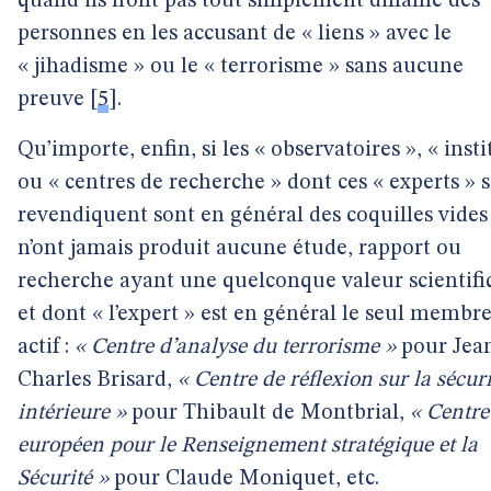
quand ils n’ont pas tout simplement diffamé des
personnes en les accusant de « liens » avec le
« jihadisme » ou le « terrorisme » sans aucune
preuve
[
5
]
.
Qu’importe, enfin, si les « observatoires », « insti
ou « centres de recherche » dont ces « experts » 
revendiquent sont en général des coquilles vides
n’ont jamais produit aucune étude, rapport ou
recherche ayant une quelconque valeur scientifi
et dont « l’expert » est en général le seul membr
actif :
« Centre d’analyse du terrorisme »
pour Jea
Charles Brisard,
« Centre de réflexion sur la sécuri
intérieure »
pour Thibault de Montbrial,
« Centre
européen pour le Renseignement stratégique et la
Sécurité »
pour Claude Moniquet, etc.