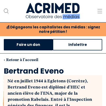
💰
Dégageons les capitalistes des médias : signez
notre pétition !
Notre association
Faire un don
Infolettre
Notre critique des médias
Nos propositions
‹ Retour à l'accueil
Bertrand Eveno
Notre revue
Né en juillet 1944 à Egletons (Corrèze),
Boutique
Bertrand Eveno est diplômé d’HEC et
ancien élève de l’ENA, major de la
promotion Rabelais. Entré à l’Inspection
générale des finances, il est le