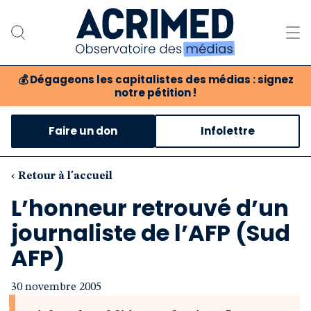
💰
Dégageons les capitalistes des médias : signez
notre pétition !
Notre association
Faire un don
Infolettre
Notre critique des médias
Nos propositions
‹ Retour à l'accueil
L’honneur retrouvé d’un
Notre revue
journaliste de l’AFP (Sud
Boutique
AFP)
30 novembre 2005