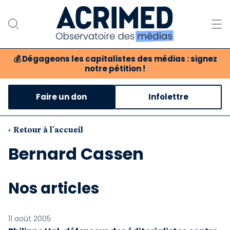
💰
Dégageons les capitalistes des médias : signez
notre pétition !
Notre association
Faire un don
Infolettre
Notre critique des médias
Nos propositions
‹ Retour à l'accueil
Bernard Cassen
Notre revue
Boutique
Nos articles
11 août 2005