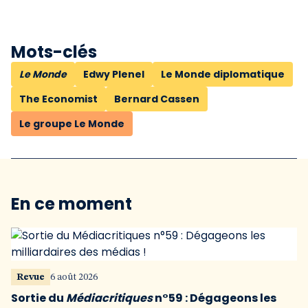
Mots-clés
Le Monde
Edwy Plenel
Le Monde diplomatique
The Economist
Bernard Cassen
Le groupe Le Monde
En ce moment
Revue
6 août 2026
Sortie du
Médiacritiques
n°59 : Dégageons les