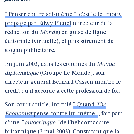
" Penser contre soi-même ", c’est le leitmotiv
propagé par Edwy Plenel
(directeur de la
rédaction du
Monde
) en guise de ligne
éditoriale (virtuelle), et plus sûrement de
slogan publicitaire.
En juin 2003, dans les colonnes du
Monde
diplomatique
(Groupe Le Monde), son
directeur général Bernard Cassen montre le
crédit qu’il accorde à cette profession de foi.
Son court article, intitulé
" Quand
The
Economist
pense contre lui-même "
, fait part
d’une
" autocritique "
de l’hebdomadaire
britannique (3 mai 2003). Constatant que la