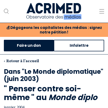
💰
Dégageons les capitalistes des médias : signez
notre pétition !
Notre association
Faire un don
Infolettre
Notre critique des médias
Nos propositions
‹ Retour à l'accueil
Dans "Le Monde diplomatique"
Notre revue
(juin 2003)
Boutique
" Penser contre soi-
même " au
Monde diplo
janvier 2004