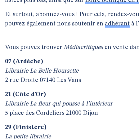
listées plus bas, ainsi que sur
notre boutique en 
Et surtout, abonnez-vous ! Pour cela, rendez-vo
pouvez également nous soutenir en
adhérant
à l
Vous pouvez trouver
Médiacritiques
en vente dans
07 (Ardèche)
Librairie La Belle Hoursette
2 rue Droite 07140 Les Vans
21 (Côte d’Or)
Librairie La fleur qui pousse à l’intérieur
5 place des Cordeliers 21000 Dijon
29 (Finistère)
La petite librairie