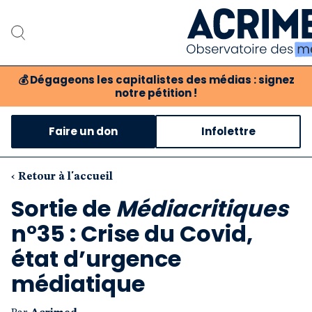
💰
Dégageons les capitalistes des médias : signez
notre pétition !
Notre associati
Faire un don
Infolettre
Notre critique des 
Nos propositio
‹ Retour à l'accueil
Sortie de
Médiacritiques
Notre revue
n°35 : Crise du Covid,
Boutique
état d’urgence
médiatique