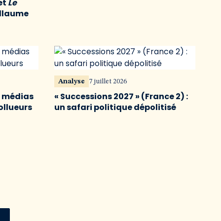
et
Le
illaume
Analyse
7 juillet 2026
s médias
« Successions 2027 » (France 2) :
ollueurs
un safari politique dépolitisé