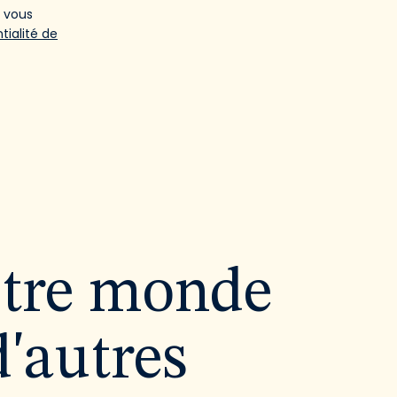
e vous
tialité de
utre monde
d'autres