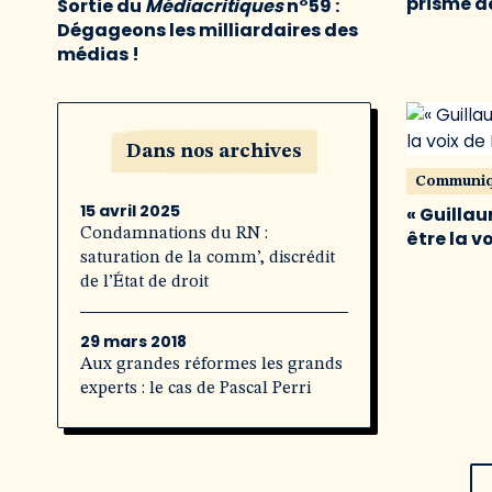
prisme de
Sortie du
Médiacritiques
n°59 :
Dégageons les milliardaires des
médias !
Dans nos archives
Communi
15 avril 2025
« Guillau
Condamnations du RN :
être la v
saturation de la comm’, discrédit
de l’État de droit
29 mars 2018
Aux grandes réformes les grands
experts : le cas de Pascal Perri