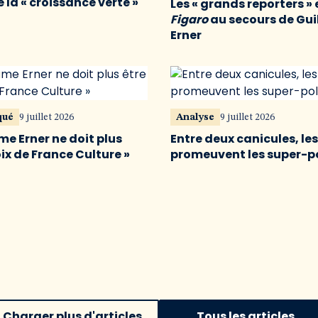
 la « croissance verte »
Les « grands reporters » 
Figaro
au secours de Gu
Erner
qué
9 juillet 2026
Analyse
9 juillet 2026
me Erner ne doit plus
Entre deux canicules, le
oix de France Culture »
promeuvent les super-p
Charger plus d'articles
Tous les articles