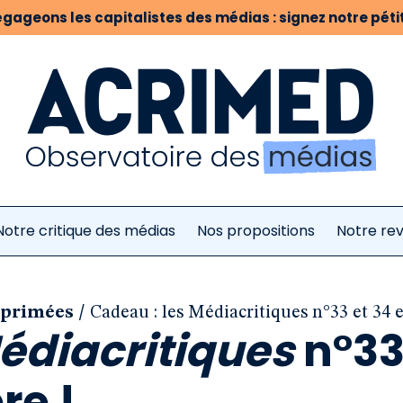
gageons les capitalistes des médias : signez notre pétit
Notre critique des médias
Nos propositions
Notre re
/
mprimées
Cadeau : les Médiacritiques n°33 et 34 e
édiacritiques
n°33
re !