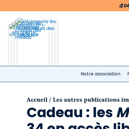
💰
Dé
Notre association
/
Accueil
Les autres publications i
Cadeau : les
M
34 en accès lib