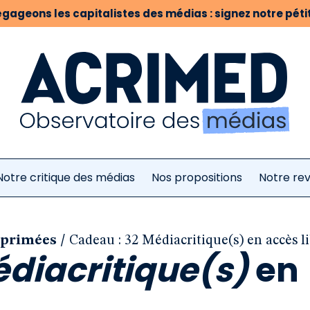
gageons les capitalistes des médias : signez notre pétit
Notre critique des médias
Nos propositions
Notre re
/
mprimées
Cadeau : 32 Médiacritique(s) en accès li
diacritique(s)
en