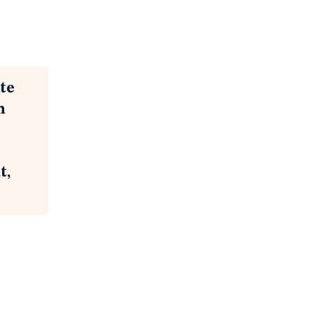
te
n
t,