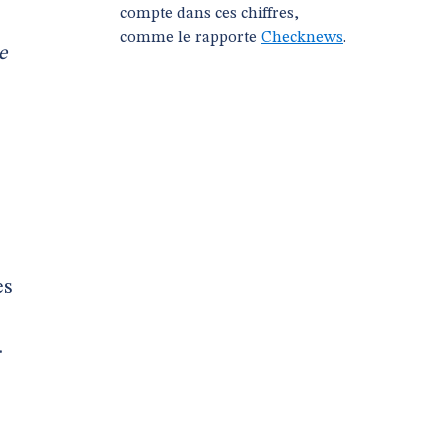
compte dans ces chiffres,
comme le rapporte
Checknews
.
e
es
.