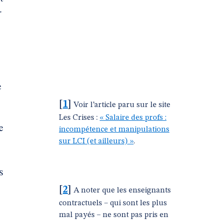
r
e
[
1
]
Voir l’article paru sur le site
Les Crises :
« Salaire des profs :
e
incompétence et manipulations
sur LCI (et ailleurs) »
.
s
[
2
]
A noter que les enseignants
contractuels – qui sont les plus
mal payés – ne sont pas pris en