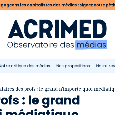
gageons les capitalistes des médias : signez notre pétit
Notre critique des médias
Nos propositions
Notre re
alaires des profs : le grand n’importe quoi médiati
ofs : le grand
i médiatique