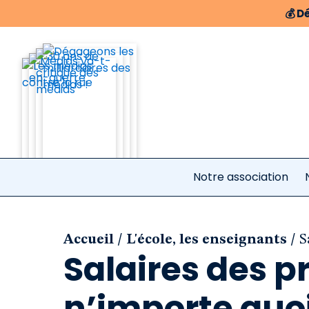
💰
Dé
Notre association
/
/
Accueil
L'école, les enseignants
S
Salaires des pr
n’importe quo